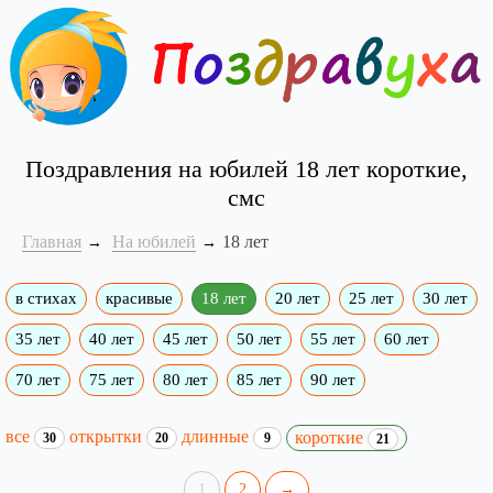
Поздравления на юбилей 18 лет короткие,
смс
Главная
На юбилей
18 лет
в стихах
красивые
18 лет
20 лет
25 лет
30 лет
35 лет
40 лет
45 лет
50 лет
55 лет
60 лет
70 лет
75 лет
80 лет
85 лет
90 лет
все
открытки
длинные
короткие
30
20
9
21
1
2
→