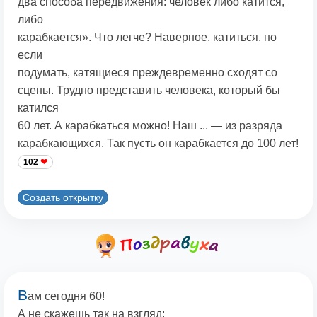
два способа передвижения: человек либо катится,
либо
карабкается». Что легче? Наверное, катиться, но
если
подумать, катящиеся преждевременно сходят со
сцены. Трудно представить человека, который бы
катился
60 лет. А карабкаться можно! Наш ... — из разряда
карабкающихся. Так пусть он карабкается до 100 лет!
102
Создать открытку
В
ам сегодня 60!
А не скажешь так на взгляд: