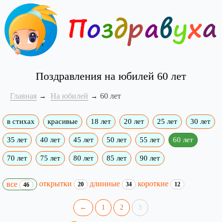
Поздравления на юбилей 60 лет
Главная
На юбилей
60 лет
в стихах
красивые
18 лет
20 лет
25 лет
30 лет
35 лет
40 лет
45 лет
50 лет
55 лет
60 лет
70 лет
75 лет
80 лет
85 лет
90 лет
открытки
длинные
короткие
все
20
34
12
46
←
1
2
3