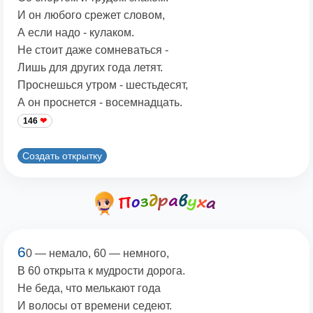
И он любого срежет словом,
А если надо - кулаком.
Не стоит даже сомневаться -
Лишь для других года летят.
Проснешься утром - шестьдесят,
А он проснется - восемнадцать.
146
Создать открытку
6
0 — немало, 60 — немного,
В 60 открыта к мудрости дорога.
Не беда, что мелькают годa
И волосы от времени седеют.