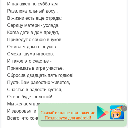
И налажен по субботам
Развлекательный досуг.
В жизни есть еще отрада:
Сердцу матери - услада,
Когда дети в дом придут,
Приведут с собою внуков, -
Оживает дом от звуков
Смеха, шума игроков.
И такое это счастье -
Принимать в игре участье,
Сбросив двадцать пять годков!
Пусть Вам радостно живется,
Счастье в радости куется,
Осень будет золотой!
Мы желаем в день рожденья
×
И здоровья, и везенья -
Скачайте наше приложение
Поздравуха для android!
Всего, что хочется самой!