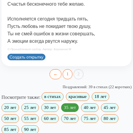
Счастья бесконечного тебе желаю.
Исполняется сегодня тридцать пять,
Пусть любовь не покидает твою душу,
Ты не смей ошибок в жизни совершать,
А эмоции всегда рвутся наружу.
© Принадлежит сайту. Автор: Берсанов М.
Создать открытку
←
1
2
Поздравлений: 39 в стихах (22 коротких)
в стихах
красивые
18 лет
Посмотрите также:
20 лет
25 лет
30 лет
35 лет
40 лет
45 лет
50 лет
55 лет
60 лет
70 лет
75 лет
80 лет
85 лет
90 лет