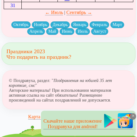
31
← Июль
|
Сентябрь →
Октябрь
Ноябрь
Декабрь
Январь
Февраль
Март
Апрель
Май
Июнь
Июль
Август
Праздники 2023
Что подарить на праздник?
© Поздравуха, раздел: "
Поздравления на юбилей 35 лет
короткие, смс
"
Авторские материалы! При использовании материалов
активная ссылка на сайт обязательна! Размещение
произведений на сайтах поздравлений не допускается.
×
Карта сайта
Скачайте наше приложение
Поздравуха для android!