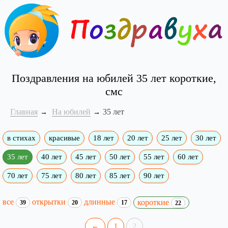
Поздравления на юбилей 35 лет короткие,
смс
Главная
На юбилей
35 лет
в стихах
красивые
18 лет
20 лет
25 лет
30 лет
35 лет
40 лет
45 лет
50 лет
55 лет
60 лет
70 лет
75 лет
80 лет
85 лет
90 лет
все
открытки
длинные
короткие
39
20
17
22
←
1
2