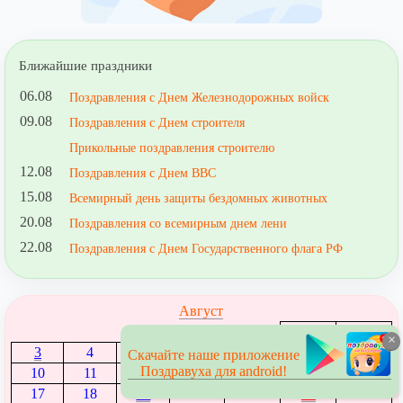
Ближайшие праздники
06.08
Поздравления с Днем Железнодорожных войск
09.08
Поздравления с Днем строителя
Прикольные поздравления строителю
12.08
Поздравления с Днем ВВС
15.08
Всемирный день защиты бездомных животных
20.08
Поздравления со всемирным днем лени
22.08
Поздравления с Днем Государственного флага РФ
Август
1
2
×
3
4
5
6
7
8
9
Скачайте наше приложение
Поздравуха для android!
10
11
12
13
14
15
16
17
18
19
20
21
22
23