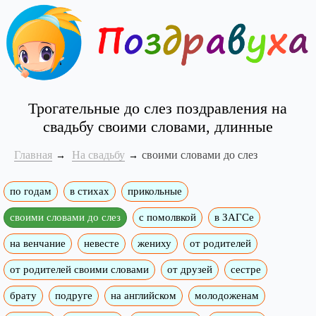
Трогательные до слез поздравления на
свадьбу своими словами, длинные
Главная
На свадьбу
своими словами до слез
по годам
в стихах
прикольные
своими словами до слез
с помолвкой
в ЗАГСе
на венчание
невесте
жениху
от родителей
от родителей своими словами
от друзей
сестре
брату
подруге
на английском
молодоженам