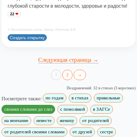
глубокой старости в молодости, здоровье и радости!
22
© Принадлежит сайту. Автор: Печенова В.В.
Создать открытку
Следующая страница →
1
2
→
Поздравлений: 32 в стихах (3 коротких)
по годам
в стихах
прикольные
Посмотрите также:
своими словами до слез
с помолвкой
в ЗАГСе
на венчание
невесте
жениху
от родителей
от родителей своими словами
от друзей
сестре