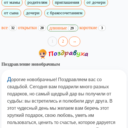
от мамы
родителям
приглашения
от дочери
от сына
дочери
с бракосочетанием
все
открытки
короткие
длинные
32
20
3
29
1
2
→
Поздравление новобрачным
Д
орогие новобрачные! Поздравляем вас со
свадьбой. Сегодня вам подарили много разных
подарков, но самый щедрый дар вы получили от
судьбы: вы встретились и полюбили друг друга. В
этот чудесный день мы желаем вам беречь этот
хрупкий подарок, свою любовь, уметь им
пользоваться, ценить то счастье, которое даруется