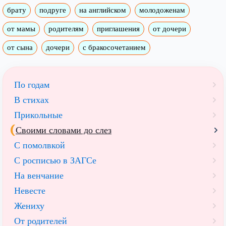
брату
подруге
на английском
молодоженам
от мамы
родителям
приглашения
от дочери
от сына
дочери
с бракосочетанием
По годам
В стихах
Прикольные
Своими словами до слез
С помолвкой
С росписью в ЗАГСе
На венчание
Невесте
Жениху
От родителей