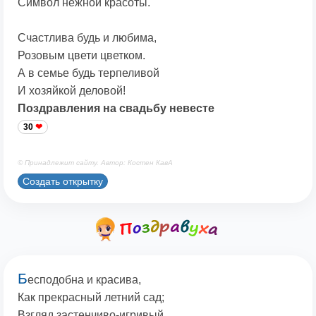
Символ нежной красоты.
Счастлива будь и любима,
Розовым цвети цветком.
А в семье будь терпеливой
И хозяйкой деловой!
Поздравления на свадьбу невесте
30
© Принадлежит сайту. Автор: Костен КавА
Создать открытку
Б
есподобна и красива,
Как прекрасный летний сад;
Взгляд застенчиво-игривый,