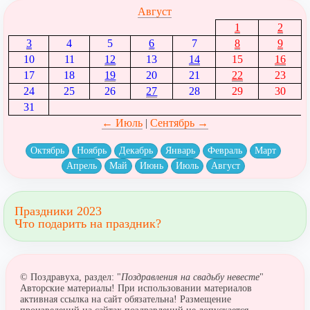
Август
1
2
3
4
5
6
7
8
9
10
11
12
13
14
15
16
17
18
19
20
21
22
23
24
25
26
27
28
29
30
31
← Июль
|
Сентябрь →
Октябрь
Ноябрь
Декабрь
Январь
Февраль
Март
Апрель
Май
Июнь
Июль
Август
Праздники 2023
Что подарить на праздник?
© Поздравуха, раздел: "
Поздравления на свадьбу невесте
"
Авторские материалы! При использовании материалов
активная ссылка на сайт обязательна! Размещение