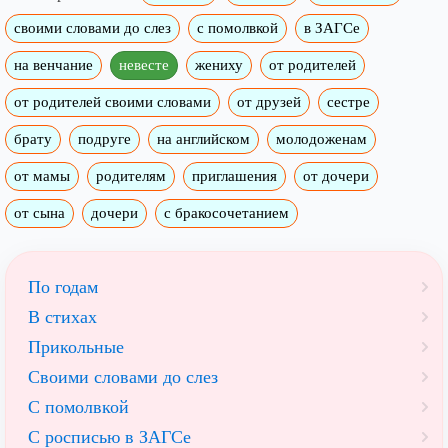
своими словами до слез
с помолвкой
в ЗАГСе
на венчание
невесте
жениху
от родителей
от родителей своими словами
от друзей
сестре
брату
подруге
на английском
молодоженам
от мамы
родителям
приглашения
от дочери
от сына
дочери
с бракосочетанием
По годам
В стихах
Прикольные
Своими словами до слез
С помолвкой
С росписью в ЗАГСе