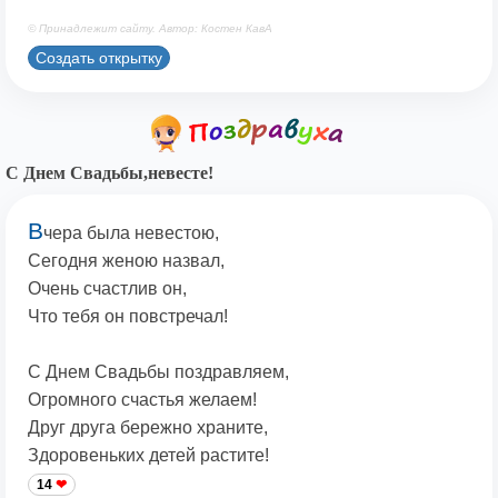
© Принадлежит сайту. Автор: Костен КавА
Создать открытку
С Днем Свадьбы,невесте!
В
чера была невестою,
Сегодня женою назвал,
Очень счастлив он,
Что тебя он повстречал!
С Днем Свадьбы поздравляем,
Огромного счастья желаем!
Друг друга бережно храните,
Здоровеньких детей растите!
14