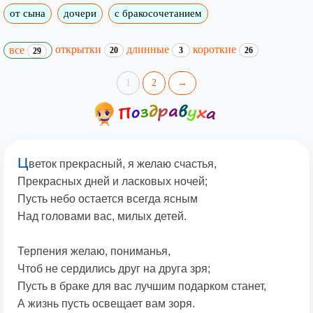
от сына
дочери
с бракосочетанием
открытки
длинные
короткие
все
20
3
26
29
1
2
→
Ц
веток прекрасный, я желаю счастья,
Прекрасных дней и ласковых ночей;
Пусть небо остается всегда ясным
Над головами вас, милых детей.
Терпения желаю, пониманья,
Чтоб не сердились друг на друга зря;
Пусть в браке для вас лучшим подарком станет,
А жизнь пусть освещает вам зоря.