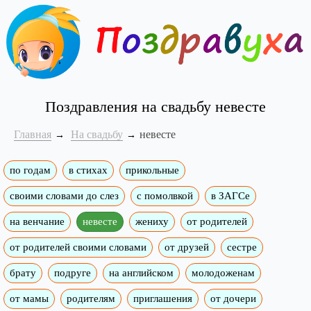
Поздравления на свадьбу невесте
Главная
На свадьбу
невесте
по годам
в стихах
прикольные
своими словами до слез
с помолвкой
в ЗАГСе
на венчание
невесте
жениху
от родителей
от родителей своими словами
от друзей
сестре
брату
подруге
на английском
молодоженам
от мамы
родителям
приглашения
от дочери