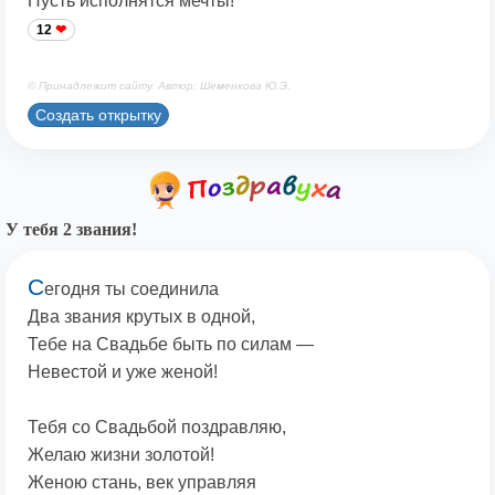
Пусть исполнятся мечты!
12
© Принадлежит сайту. Автор: Шеменкова Ю.Э.
Создать открытку
У тебя 2 звания!
С
егодня ты соединила
Два звания крутых в одной,
Тебе на Свадьбе быть по силам —
Невестой и уже женой!
Тебя со Свадьбой поздравляю,
Желаю жизни золотой!
Женою стань, век управляя