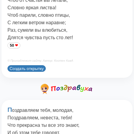
Чтоб от счастья вы летали,
Словно яркая листва!
Чтоб парили, словно птицы,
С легким ветром наравне;
Раз, сумели вы влюбиться,
Длятся чувства пусть сто лет!
50
© Принадлежит сайту. Автор: Костен КавА
Создать открытку
П
оздравляем тебя, молодая,
Поздравляем, невеста, тебя!
Что прекрасна ты все это знают,
И об этом тебе говорят.