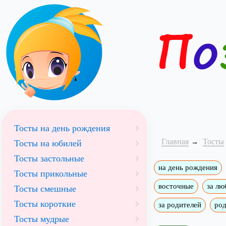
Тосты на день рождения
Главная
Тосты
Тосты на юбилей
Тосты застольные
на день рождения
Тосты прикольные
восточные
за лю
Тосты смешные
Тосты короткие
за родителей
ро
Тосты мудрые