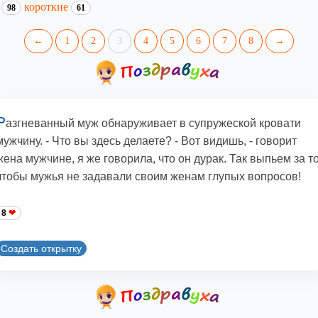
е
короткие
98
61
←
1
2
3
4
5
6
7
8
→
Р
азгневанный муж обнаруживает в супружеской кровати
мужчину. - Что вы здесь делаете? - Вот видишь, - говорит
жена мужчине, я же говорила, что он дурак. Так выпьем за то
чтобы мужья не задавали своим женам глупых вопросов!
8
Создать открытку