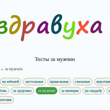
Тосты за мужчин
за мужчин
на юбилей
застольные
прикольные
смешные
коротки
бовь
за здоровье
за мужчин
за женщин
на свадьбу
дителям