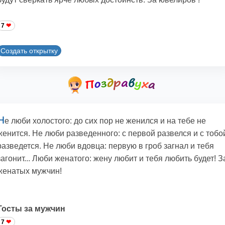
7
Создать открытку
Н
е люби холостого: до сих пор не женился и на тебе не
женится. Не люби разведенного: с первой развелся и с тобо
разведется. Не люби вдовца: первую в гроб загнал и тебя
загонит... Люби женатого: жену любит и тебя любить будет! З
женатых мужчин!
Тосты за мужчин
7