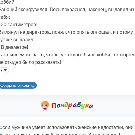
хобби?
Рабочий сконфузился. Весь покраснел, наконец, выдавил из
себя:
- 30 сантиметров!
Взглянул на директора, понял, что опять оплошал, и потому
тут же выпалил:
- В диаметре!
Так выпьем же за то, чтобы у каждого было хобби, о котором
не стыдно было рассказать!
7
Создать открытку
Е
сли мужчина умеет использовать женские недостатки, они
будут сверкать ярче любых достоинств. За ювелиров !