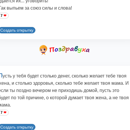
удается их... уговоpить!
Так выпьем за союз силы и слова!
7
Создать открытку
П
усть у тебя будет столько денег, сколько желает тебе твоя
жена, и столько здоровья, сколько тебе желает твоя мама. И
если ты поздно вечером не приходишь домой, пусть это
будет по той причине, о которой думает твоя жена, а не твоя
мама.
7
Создать открытку