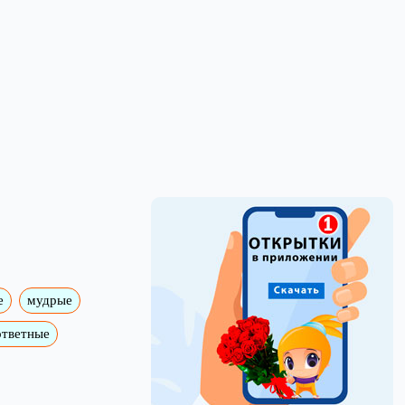
е
мудрые
ответные