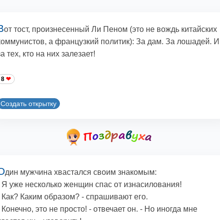
В
от тост, произнесенный Ли Пеном (это не вождь китайских
коммунистов, а французкий политик): За дам. За лошадей. И
за тех, кто на них залезает!
8
Создать открытку
О
дин мужчина хвастался своим знакомым:
- Я уже несколько женщин спас от изнасилования!
- Как? Каким обpазом? - спpашивают его.
- Конечно, это не пpосто! - отвечает он. - Hо иногда мне