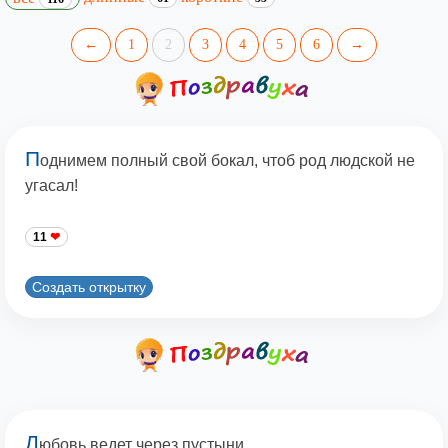
←
1
2
3
4
5
6
→
П
однимем полный свой бокал, чтоб род людской не
угасал!
11
Создать открытку
Л
юбовь ведет через пустыни