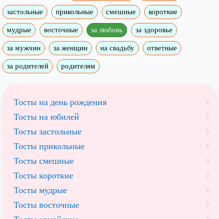
застольные
прикольные
смешные
короткие
мудрые
восточные
за любовь
за здоровье
за мужчин
за женщин
на свадьбу
ответные
за родителей
родителям
Тосты на день рождения
Тосты на юбилей
Тосты застольные
Тосты прикольные
Тосты смешные
Тосты короткие
Тосты мудрые
Тосты восточные