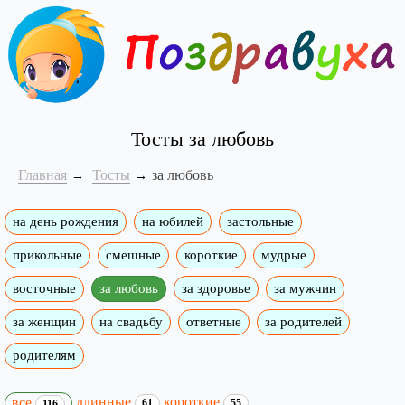
Тосты за любовь
Главная
Тосты
за любовь
на день рождения
на юбилей
застольные
прикольные
смешные
короткие
мудрые
восточные
за любовь
за здоровье
за мужчин
за женщин
на свадьбу
ответные
за родителей
родителям
длинные
короткие
все
61
55
116