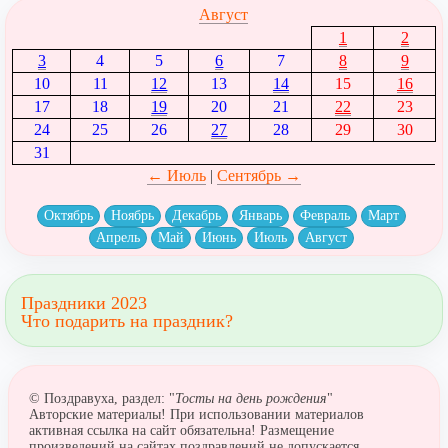
Август
1
2
3
4
5
6
7
8
9
10
11
12
13
14
15
16
17
18
19
20
21
22
23
24
25
26
27
28
29
30
31
← Июль
|
Сентябрь →
Октябрь
Ноябрь
Декабрь
Январь
Февраль
Март
Апрель
Май
Июнь
Июль
Август
Праздники 2023
Что подарить на праздник?
© Поздравуха, раздел: "
Тосты на день рождения
"
Авторские материалы! При использовании материалов
активная ссылка на сайт обязательна! Размещение
произведений на сайтах поздравлений не допускается.