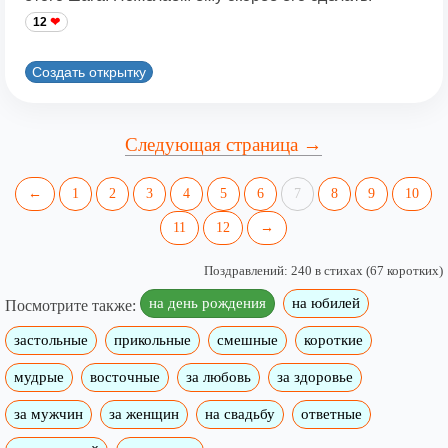
12
Создать открытку
Следующая страница →
←
1
2
3
4
5
6
7
8
9
10
11
12
→
Поздравлений: 240 в стихах (67 коротких)
на день рождения
на юбилей
Посмотрите также:
застольные
прикольные
смешные
короткие
мудрые
восточные
за любовь
за здоровье
за мужчин
за женщин
на свадьбу
ответные