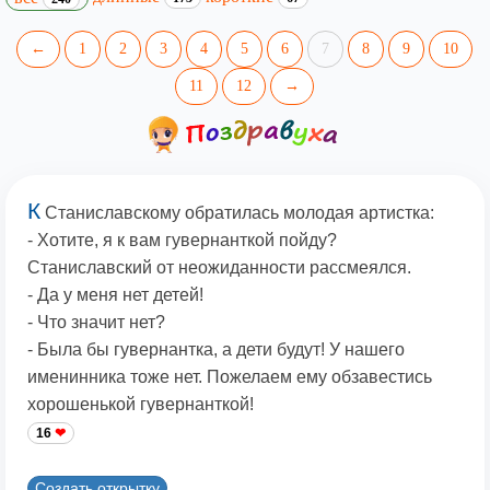
←
1
2
3
4
5
6
7
8
9
10
11
12
→
К
Станиславскому обратилась молодая артистка:
- Хотите, я к вам гувернанткой пойду?
Станиславский от неожиданности рассмеялся.
- Да у меня нет детей!
- Что значит нет?
- Была бы гувернантка, а дети будут! У нашего
именинника тоже нет. Пожелаем ему обзавестись
хорошенькой гувернанткой!
16
Создать открытку