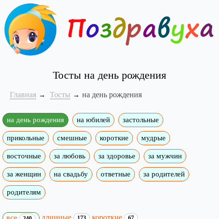
Тосты на день рождения
Главная
Тосты
на день рождения
на день рождения
на юбилей
застольные
прикольные
смешные
короткие
мудрые
восточные
за любовь
за здоровье
за мужчин
за женщин
на свадьбу
ответные
за родителей
родителям
длинные
короткие
все
173
67
240