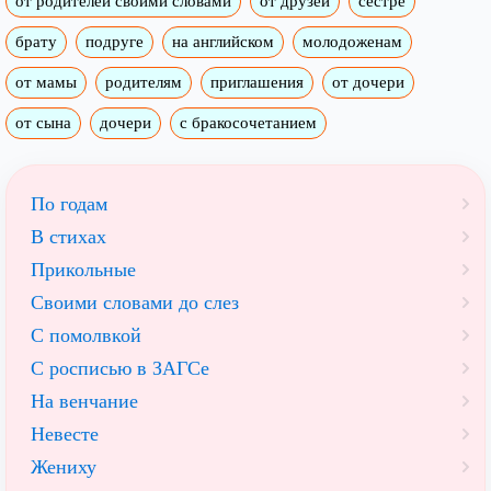
от родителей своими словами
от друзей
сестре
брату
подруге
на английском
молодоженам
от мамы
родителям
приглашения
от дочери
от сына
дочери
с бракосочетанием
По годам
В стихах
Прикольные
Своими словами до слез
С помолвкой
С росписью в ЗАГСе
На венчание
Невесте
Жениху