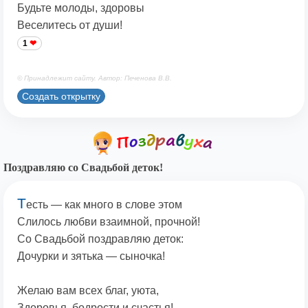
Будьте молоды, здоровы
Веселитесь от души!
1
© Принадлежит сайту. Автор: Печенова В.В.
Создать открытку
Поздравляю со Свадьбой деток!
Т
есть — как много в слове этом
Слилось любви взаимной, прочной!
Со Свадьбой поздравляю деток:
Дочурки и зятька — сыночка!
Желаю вам всех благ, уюта,
Здоровья, бодрости и счастья!