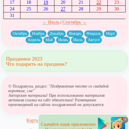
17
18
19
20
21
22
23
24
25
26
27
28
29
30
31
← Июль
|
Сентябрь →
Октябрь
Ноябрь
Декабрь
Январь
Февраль
Март
Апрель
Май
Июнь
Июль
Август
Праздники 2023
Что подарить на праздник?
© Поздравуха, раздел: "
Поздравления тестю со свадьбой
короткие, смс
"
Авторские материалы! При использовании материалов
активная ссылка на сайт обязательна! Размещение
произведений на сайтах поздравлений не допускается.
×
Карта сайта
Скачайте наше приложение