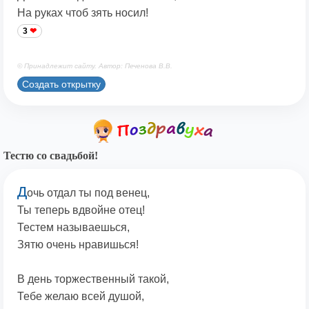
На руках чтоб зять носил!
3
© Принадлежит сайту. Автор: Печенова В.В.
Создать открытку
Тестю со свадьбой!
Д
очь отдал ты под венец,
Ты теперь вдвойне отец!
Тестем называешься,
Зятю очень нравишься!
В день торжественный такой,
Тебе желаю всей душой,