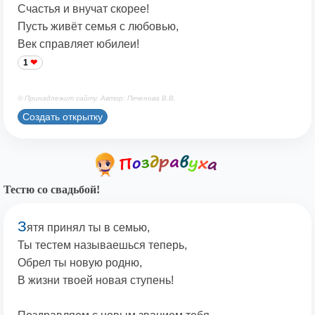
Счастья и внучат скорее!
Пусть живёт семья с любовью,
Век справляет юбилеи!
1
© Принадлежит сайту. Автор: Печенова В.В.
Создать открытку
Тестю со свадьбой!
З
ятя принял ты в семью,
Ты тестем называешься теперь,
Обрел ты новую родню,
В жизни твоей новая ступень!