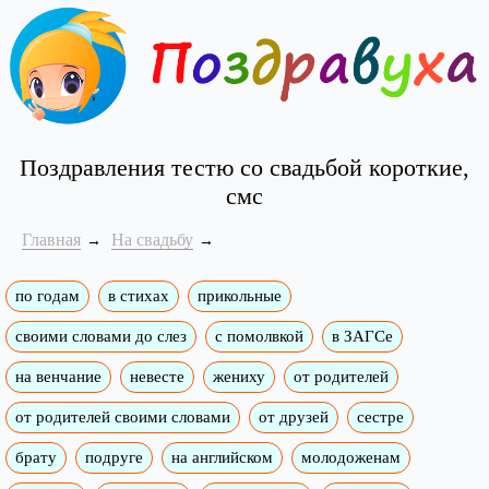
Поздравления тестю со свадьбой короткие,
смс
Главная
На свадьбу
по годам
в стихах
прикольные
своими словами до слез
с помолвкой
в ЗАГСе
на венчание
невесте
жениху
от родителей
от родителей своими словами
от друзей
сестре
брату
подруге
на английском
молодоженам