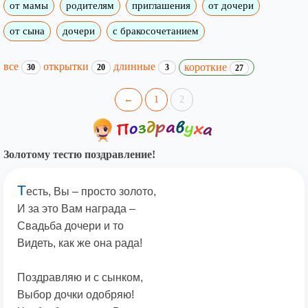
от мамы
родителям
приглашения
от дочери
от сына
дочери
с бракосочетанием
все
открытки
длинные
короткие
30
20
3
27
←
1
2
Золотому тестю поздравление!
Т
есть, Вы – просто золото,
И за это Вам награда –
Свадьба дочери и то
Видеть, как же она рада!
Поздравляю и с сынком,
Выбор дочки одобряю!