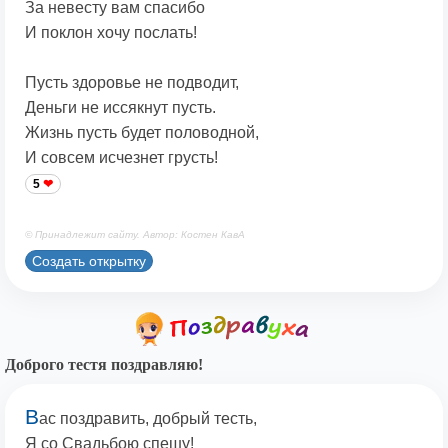
За невесту вам спасибо
И поклон хочу послать!
Пусть здоровье не подводит,
Деньги не иссякнут пусть.
Жизнь пусть будет половодной,
И совсем исчезнет грусть!
5
© Принадлежит сайту. Автор: Костен КавА
Создать открытку
Доброго тестя поздравляю!
В
ас поздравить, добрый тесть,
Я со Свадьбою спешу!