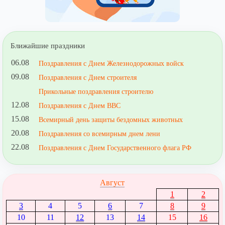
Ближайшие праздники
06.08
Поздравления с Днем Железнодорожных войск
09.08
Поздравления с Днем строителя
Прикольные поздравления строителю
12.08
Поздравления с Днем ВВС
15.08
Всемирный день защиты бездомных животных
20.08
Поздравления со всемирным днем лени
22.08
Поздравления с Днем Государственного флага РФ
Август
1
2
3
4
5
6
7
8
9
10
11
12
13
14
15
16