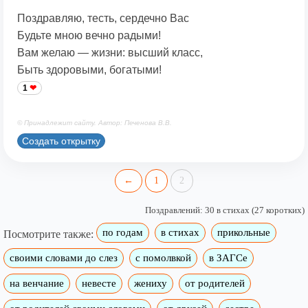
Поздравляю, тесть, сердечно Вас
Будьте мною вечно радыми!
Вам желаю — жизни: высший класс,
Быть здоровыми, богатыми!
1
© Принадлежит сайту. Автор: Печенова В.В.
Создать открытку
←
1
2
Поздравлений: 30 в стихах (27 коротких)
по годам
в стихах
прикольные
Посмотрите также:
своими словами до слез
с помолвкой
в ЗАГСе
на венчание
невесте
жениху
от родителей