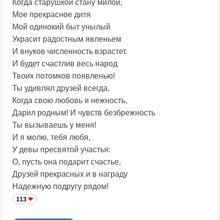
Когда старушкой стану милой,
Мое прекрасное дитя
Мой одинокий быт унылый
Украсит радостным явленьем
И внуков численность взрастет.
И будет счастлив весь народ
Твоих потомков появленью!
Ты удивлял друзей всегда,
Когда свою любовь и нежность,
Дарил родным! И чувств безбрежность
Ты вызываешь у меня!
И я молю, тебя любя,
У девы пресвятой участья:
О, пусть она подарит счастье,
Друзей прекрасных и в награду
Надежную подругу рядом!
113