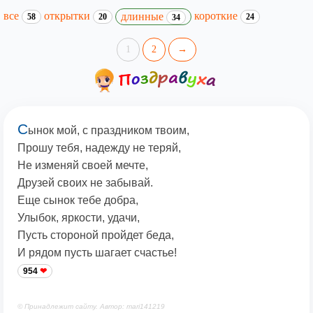
все
открытки
короткие
длинные
58
20
24
34
1
2
→
С
ынок мой, с праздником твоим,
Прошу тебя, надежду не теряй,
Не изменяй своей мечте,
Друзей своих не забывай.
Еще сынок тебе добра,
Улыбок, яркости, удачи,
Пусть стороной пройдет беда,
И рядом пусть шагает счастье!
954
© Принадлежит сайту. Автор: mari141219