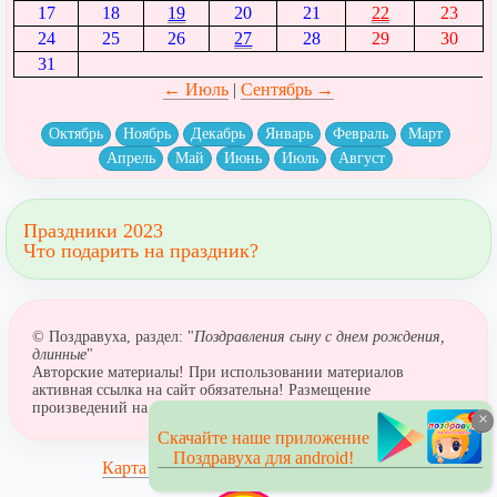
17
18
19
20
21
22
23
24
25
26
27
28
29
30
31
← Июль
|
Сентябрь →
Октябрь
Ноябрь
Декабрь
Январь
Февраль
Март
Апрель
Май
Июнь
Июль
Август
Праздники 2023
Что подарить на праздник?
© Поздравуха, раздел: "
Поздравления сыну с днем рождения,
длинные
"
Авторские материалы! При использовании материалов
активная ссылка на сайт обязательна! Размещение
произведений на сайтах поздравлений не допускается.
×
Скачайте наше приложение
Поздравуха для android!
Карта сайта