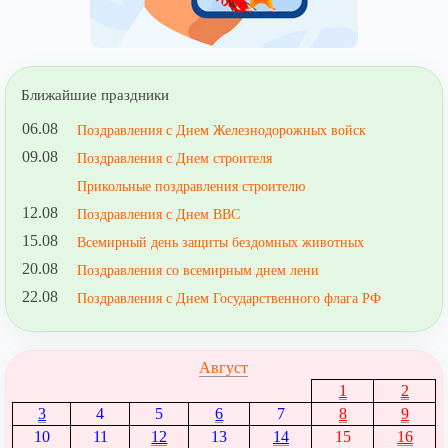
Ближайшие праздники
06.08
Поздравления с Днем Железнодорожных войск
09.08
Поздравления с Днем строителя
Прикольные поздравления строителю
12.08
Поздравления с Днем ВВС
15.08
Всемирный день защиты бездомных животных
20.08
Поздравления со всемирным днем лени
22.08
Поздравления с Днем Государственного флага РФ
Август
1
2
3
4
5
6
7
8
9
10
11
12
13
14
15
16