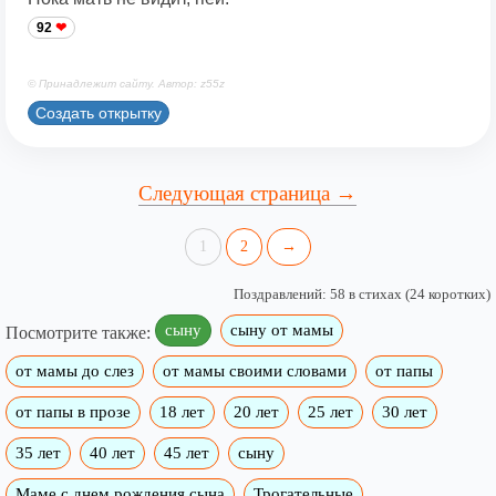
92
© Принадлежит сайту. Автор: z55z
Создать открытку
Следующая страница →
1
2
→
Поздравлений: 58 в стихах (24 коротких)
сыну
сыну от мамы
Посмотрите также:
от мамы до слез
от мамы своими словами
от папы
от папы в прозе
18 лет
20 лет
25 лет
30 лет
35 лет
40 лет
45 лет
сыну
Маме с днем рождения сына
Трогательные