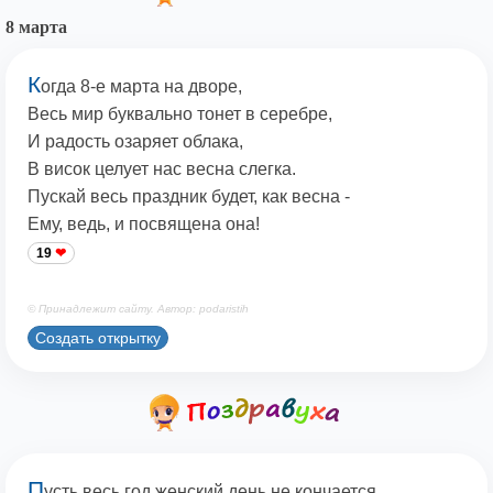
8 марта
К
огда 8-е марта на дворе,
Весь мир буквально тонет в серебре,
И радость озаряет облака,
В висок целует нас весна слегка.
Пускай весь праздник будет, как весна -
Ему, ведь, и посвящена она!
19
© Принадлежит сайту. Автор: podaristih
Создать открытку
П
усть весь год женский день не кончается,