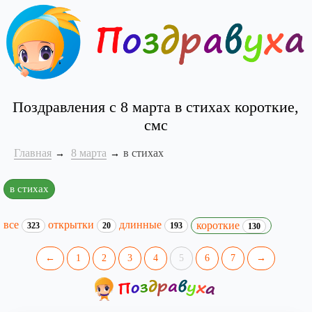
Поздравления с 8 марта в стихах короткие,
смс
Главная
8 марта
в стихах
в стихах
все
открытки
длинные
короткие
323
20
193
130
←
1
2
3
4
5
6
7
→