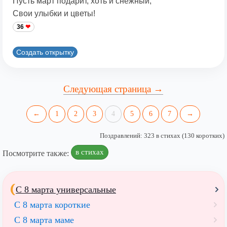
Пусть март подарит, хоть и снежный,
Свои улыбки и цветы!
36
Создать открытку
Следующая страница →
←
1
2
3
4
5
6
7
→
Поздравлений: 323 в стихах (130 коротких)
в стихах
Посмотрите также:
С 8 марта универсальные
С 8 марта короткие
С 8 марта маме