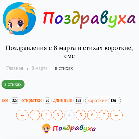
Поздравления с 8 марта в стихах короткие,
смс
Главная
8 марта
в стихах
в стихах
все
открытки
длинные
короткие
323
20
193
130
←
1
2
3
4
5
6
7
→