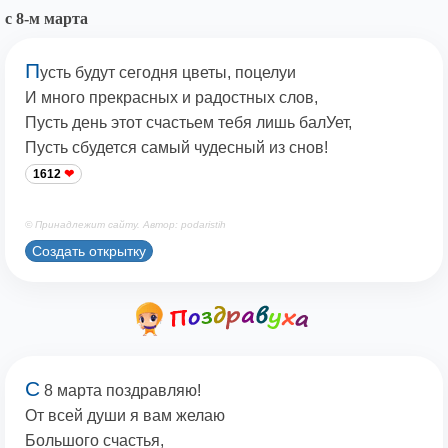
с 8-м марта
П
усть будут сегодня цветы, поцелуи
И много прекрасных и радостных слов,
Пусть день этот счастьем тебя лишь балУет,
Пусть сбудется самый чудесный из снов!
1612
© Принадлежит сайту. Автор: podaristih
Создать открытку
С
8 марта поздравляю!
От всей души я вам желаю
Большого счастья,