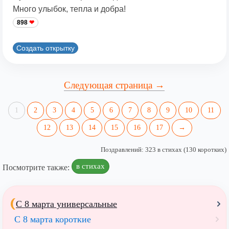
Много улыбок, тепла и добра!
898
Создать открытку
Следующая страница →
1
2
3
4
5
6
7
8
9
10
11
12
13
14
15
16
17
→
Поздравлений: 323 в стихах (130 коротких)
в стихах
Посмотрите также:
С 8 марта универсальные
С 8 марта короткие