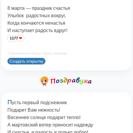
8 марта — праздник счастья
Улыбок радостных вокруг,
Когда кончаются ненастья
И наступает радость вдруг!
1177
© Принадлежит сайту. Автор: podaristih
Создать открытку
П
усть первый подснежник
Подарит Вам нежность!
Весеннее солнце подарит тепло!
А мартовский ветер приносит надежду
И счастье, и радость и только добро!