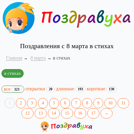
Поздравления с 8 марта в стихах
Главная
8 марта
в стихах
в стихах
открытки
длинные
короткие
все
20
193
130
323
1
2
3
4
5
6
7
8
9
10
11
12
13
14
15
16
17
→