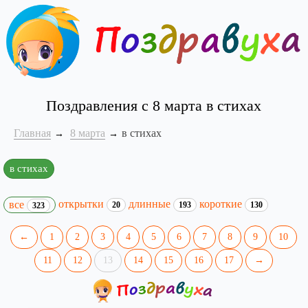
Поздравления с 8 марта в стихах
Главная
8 марта
в стихах
в стихах
открытки
длинные
короткие
все
20
193
130
323
←
1
2
3
4
5
6
7
8
9
10
11
12
13
14
15
16
17
→