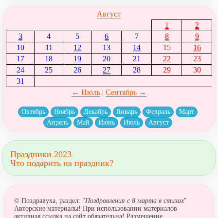
Август
1
2
3
4
5
6
7
8
9
10
11
12
13
14
15
16
17
18
19
20
21
22
23
24
25
26
27
28
29
30
31
← Июль
|
Сентябрь →
Октябрь
Ноябрь
Декабрь
Январь
Февраль
Март
Апрель
Май
Июнь
Июль
Август
Праздники 2023
Что подарить на праздник?
© Поздравуха, раздел: "
Поздравления с 8 марта в стихах
"
Авторские материалы! При использовании материалов
активная ссылка на сайт обязательна! Размещение