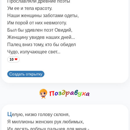
Прославляли древние поэты
Ум ее и тела красоту.
Наши женщины заботами одеты,
Им порой от них невмоготу.
Был бы удивлен поэт Овидий,
Женщину увидев наших дней...
Палец вниз тому, кто бы обидел
Чудо, излучающее свет...
10
Создать открытку
Ц
елую, низко голову склоня,
Я миллионы женских рук любимых,
Их десять добрых пальцев для меня -