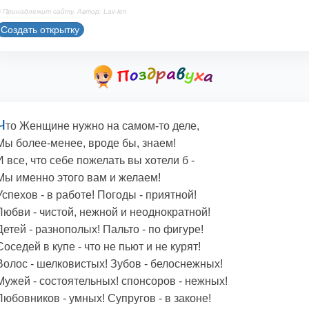
 Принадлежит сайту. Автор: Lav-len
Создать открытку
Ч
то Женщине нужно на самом-то деле,
Мы более-менее, вроде бы, знаем!
И все, что себе пожелать вы хотели б -
Мы именно этого вам и желаем!
Успехов - в работе! Погоды - приятной!
Любви - чистой, нежной и неоднократной!
Детей - разнополых! Пальто - по фигуре!
Соседей в купе - что не пьют и не курят!
Волос - шелковистых! Зубов - белоснежных!
Мужей - состоятельных! спонсоров - нежных!
Любовников - умных! Супругов - в законе!