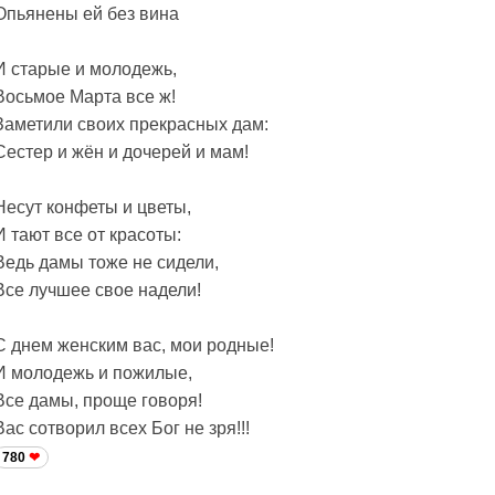
Опьянены ей без вина
И старые и молодежь,
Восьмое Марта все ж!
Заметили своих прекрасных дам:
Сестер и жён и дочерей и мам!
Несут конфеты и цветы,
И тают все от красоты:
Ведь дамы тоже не сидели,
Все лучшее свое надели!
С днем женским вас, мои родные!
И молодежь и пожилые,
Все дамы, проще говоря!
Вас сотворил всех Бог не зря!!!
780