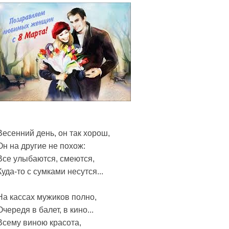
Весенний день, он так хорош,
Он на другие не похож:
Все улыбаются, смеются,
Куда-то с сумками несутся...
На кассах мужиков полно,
Очередя в балет, в кино...
Всему виною красота,