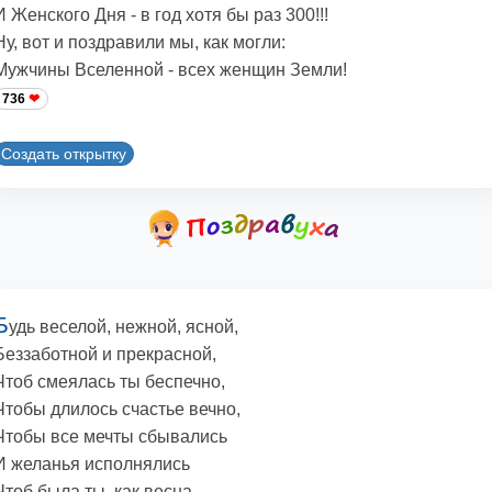
И Женского Дня - в год хотя бы раз 300!!!
Ну, вот и поздравили мы, как могли:
Мужчины Вселенной - всех женщин Земли!
736
Создать открытку
Б
удь веселой, нежной, ясной,
Беззаботной и прекрасной,
Чтоб смеялась ты беспечно,
Чтобы длилось счастье вечно,
Чтобы все мечты сбывались
И желанья исполнялись
Чтоб была ты, как весна,