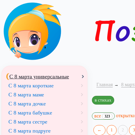
С 8 марта универсальные
Главная
8 март
С 8 марта короткие
С 8 марта маме
в стихах
С 8 марта дочке
С 8 марта бабушке
открытк
все
323
С 8 марта сестре
С 8 марта подруге
←
1
2
3