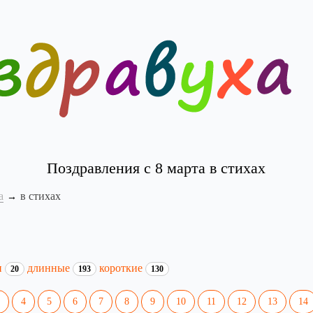
Поздравления с 8 марта в стихах
а
в стихах
и
длинные
короткие
20
193
130
4
5
6
7
8
9
10
11
12
13
14