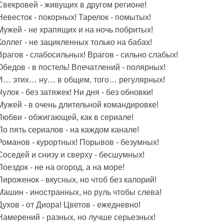
Свекровей - живущих в другом регионе!
Невесток - покорных! Тарелок - помытых!
Мужей - не храпящих и на ночь побритых!
Коллег - не зацикленных только на бабах!
Врагов - слабосильных! Врагов - сильно слабых!
Обедов - в постель! Впечатлений - полярных!
И… этих… ну… в общем, того… регулярных!
Чулок - без затяжек! Ни дня - без обновки!
Мужей - в очень длительной командировке!
Любви - обжигающей, как в сериале!
По пять сериалов - на каждом канале!
Романов - курортных! Порывов - безумных!
Соседей и снизу и сверху - бесшумных!
Поездок - не на огород, а на море!
Пироженок - вкусных, но чтоб без калорий!
Машин - иностранных, но руль чтобы слева!
Духов - от Диора! Цветов - ежедневно!
Намерений - разных, но лучше серьезных!