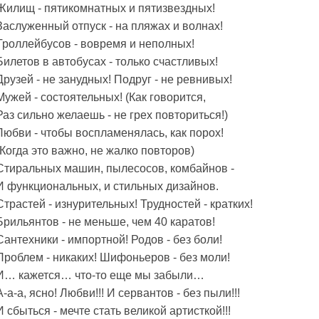
Жилищ - пятикомнатных и пятизвездных!
Заслуженный отпуск - на пляжах и волнах!
Троллейбусов - вовремя и неполных!
Билетов в автобусах - только счастливых!
Друзей - не занудных! Подруг - не ревнивых!
Мужей - состоятельных! (Как говорится,
Раз сильно желаешь - не грех повториться!)
Любви - чтобы воспламенялась, как порох!
(Когда это важно, не жалко повторов)
Стиральных машин, пылесосов, комбайнов -
И функциональных, и стильных дизайнов.
Страстей - изнурительных! Трудностей - кратких!
Брильянтов - не меньше, чем 40 каратов!
Сантехники - импортной! Родов - без боли!
Проблем - никаких! Шифоньеров - без моли!
И… кажется… что-то еще мы забыли…
А-а-а, ясно! Любви!!! И сервантов - без пыли!!!
И сбыться - мечте стать великой артисткой!!!