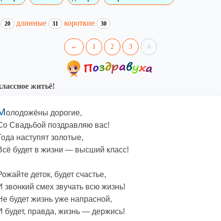
и
длинные
короткие
20
31
30
←
1
2
3
4
классное житьё!
М
олодожёны дорогие,
Со Свадьбой поздравляю вас!
Года наступят золотые,
Всё будет в жизни — высший класс!
Рожайте деток, будет счастье,
И звонкий смех звучать всю жизнь!
Не будет жизнь уже напрасной,
И будет, правда, жизнь — держись!