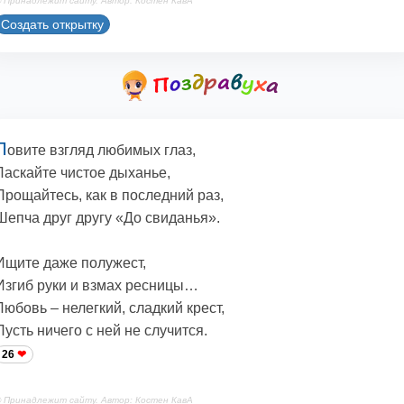
 Принадлежит сайту. Автор: Костен КавА
Создать открытку
Л
овите взгляд любимых глаз,
Ласкайте чистое дыханье,
Прощайтесь, как в последний раз,
Шепча друг другу «До свиданья».
Ищите даже полужест,
Изгиб руки и взмах ресницы…
Любовь – нелегкий, сладкий крест,
Пусть ничего с ней не случится.
26
 Принадлежит сайту. Автор: Костен КавА