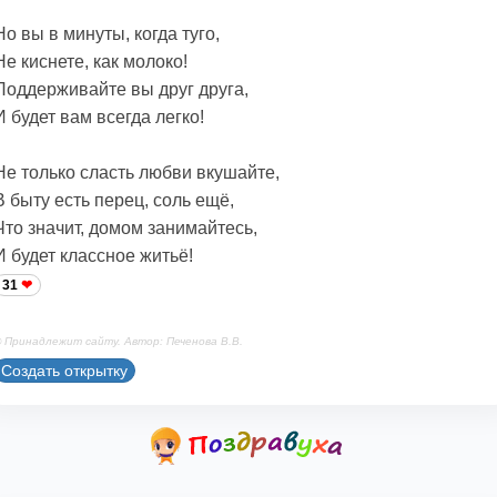
Но вы в минуты, когда туго,
Не киснете, как молоко!
Поддерживайте вы друг друга,
И будет вам всегда легко!
Не только сласть любви вкушайте,
В быту есть перец, соль ещё,
Что значит, домом занимайтесь,
И будет классное житьё!
31
 Принадлежит сайту. Автор: Печенова В.В.
Создать открытку