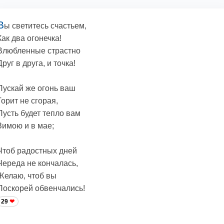
В
ы светитесь счастьем,
Как два огонечка!
Влюбленные страстно
Друг в друга, и точка!
Пускай же огонь ваш
Горит не сгорая,
Пусть будет тепло вам
Зимою и в мае;
Чтоб радостных дней
Череда не кончалась,
Желаю, чтоб вы
Поскорей обвенчались!
29