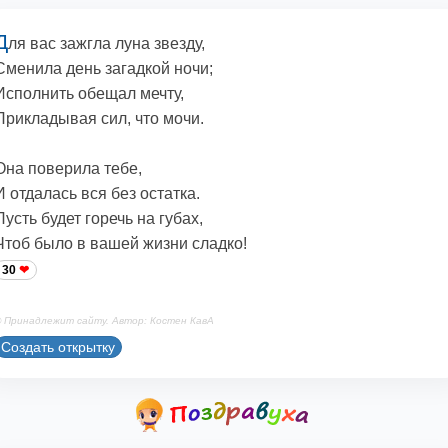
Д
ля вас зажгла луна звезду,
Сменила день загадкой ночи;
Исполнить обещал мечту,
Прикладывая сил, что мочи.
Она поверила тебе,
И отдалась вся без остатка.
Пусть будет горечь на губах,
Чтоб было в вашей жизни сладко!
30
 Принадлежит сайту. Автор: Костен КавА
Создать открытку