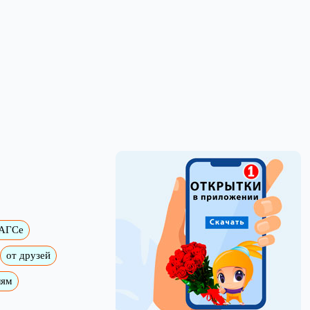
ЗАГСе
от друзей
лям