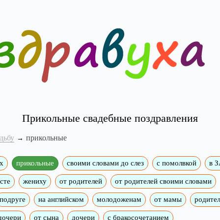
Прикольные свадебные поздравления
дьбу
прикольные
х
прикольные
своими словами до слез
с помолвкой
в 
сте
жениху
от родителей
от родителей своими словами
подруге
на английском
молодоженам
от мамы
родите
дочери
от сына
дочери
с бракосочетанием