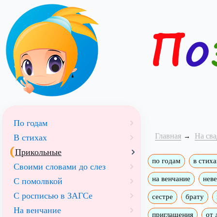
По годам
Главная
На сва
В стихах
Прикольные
по годам
в стиха
Своими словами до слез
на венчание
неве
С помолвкой
С росписью в ЗАГСе
сестре
брату
На венчание
приглашения
от 