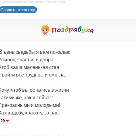
 Принадлежит сайту. Автор: Костен КавА
Создать открытку
В
день свадьбы я вам пожелаю
Улыбок, счастья и добра,
Чтоб ваша маленькая стая
Пройти все трудности смогла.
Хочу, чтоб вы остались в жизни
Такими же, как и сейчас:
Прекрасными и молодыми!
За свадьбу, красоту, за вас!
29