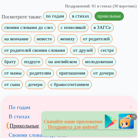
Поздравлений: 61 в стихах (30 коротких)
по годам
в стихах
прикольные
Посмотрите также:
своими словами до слез
с помолвкой
в ЗАГСе
на венчание
невесте
жениху
от родителей
от родителей своими словами
от друзей
сестре
брату
подруге
на английском
молодоженам
от мамы
родителям
приглашения
от дочери
от сына
дочери
с бракосочетанием
По годам
В стихах
×
Скачайте наше приложение
Прикольные
Поздравуха для android!
Своими словами до слез