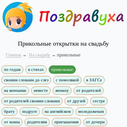
Прикольные открытки на свадьбу
Главная
На свадьбу
прикольные
по годам
в стихах
прикольные
своими словами до слез
с помолвкой
в ЗАГСе
на венчание
невесте
жениху
от родителей
от родителей своими словами
от друзей
сестре
брату
подруге
на английском
молодоженам
от мамы
родителям
приглашения
от дочери