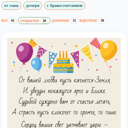
от сына
дочери
с бракосочетанием
все
длинные
короткие
открытки
61
31
30
20