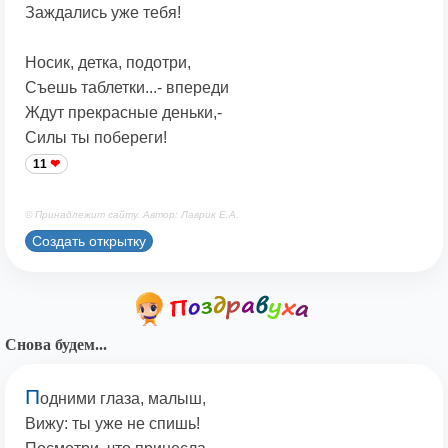
Заждались уже тебя!
Носик, детка, подотри,
Съешь таблетки...- впереди
Ждут прекрасные деньки,-
Силы ты побереги!
11
© Принадлежит сайту. Автор: Лаврик Е.А.
Создать открытку
Снова будем...
П
одними глаза, малыш,
Вижу: ты уже не спишь!