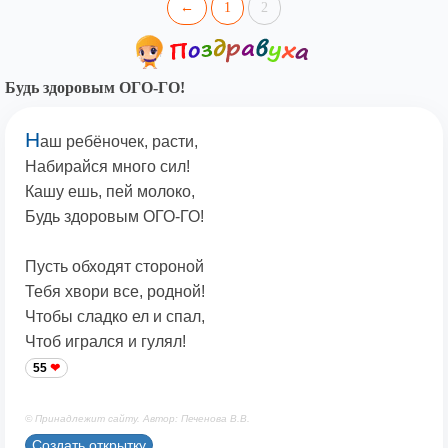
←
1
2
Будь здоровым ОГО-ГО!
Н
аш ребёночек, расти,
Набирайся много сил!
Кашу ешь, пей молоко,
Будь здоровым ОГО-ГО!
Пусть обходят стороной
Тебя хвори все, родной!
Чтобы сладко ел и спал,
Чтоб игрался и гулял!
55
© Принадлежит сайту. Автор: Печенова В.В.
Создать открытку