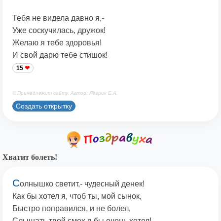
Тебя не видела давно я,-
Уже соскучилась, дружок!
Желаю я тебе здоровья!
И свой дарю тебе стишок!
15
© Принадлежит сайту. Автор: Лаврик Е.А.
Создать открытку
Хватит болеть!
С
олнышко светит,- чудесный денек!
Как бы хотел я, чтоб ты, мой сынок,
Быстро поправился, и не болел,
Слышать твой смех я бы очень хотел!