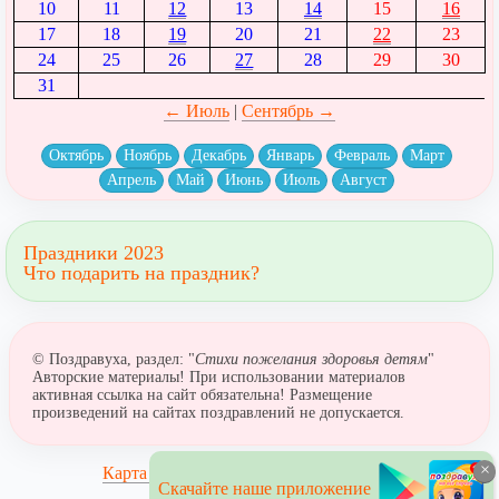
10
11
12
13
14
15
16
17
18
19
20
21
22
23
24
25
26
27
28
29
30
31
← Июль
|
Сентябрь →
Октябрь
Ноябрь
Декабрь
Январь
Февраль
Март
Апрель
Май
Июнь
Июль
Август
Праздники 2023
Что подарить на праздник?
© Поздравуха, раздел: "
Стихи пожелания здоровья детям
"
Авторские материалы! При использовании материалов
активная ссылка на сайт обязательна! Размещение
произведений на сайтах поздравлений не допускается.
×
Карта сайта
Скачайте наше приложение