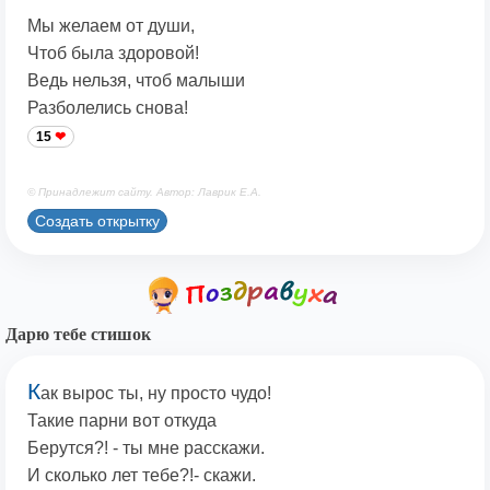
Мы желаем от души,
Чтоб была здоровой!
Ведь нельзя, чтоб малыши
Разболелись снова!
15
© Принадлежит сайту. Автор: Лаврик Е.А.
Создать открытку
Дарю тебе стишок
К
ак вырос ты, ну просто чудо!
Такие парни вот откуда
Берутся?! - ты мне расскажи.
И сколько лет тебе?!- скажи.