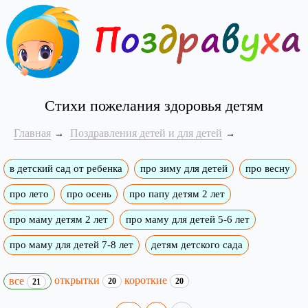
Стихи пожелания здоровья детям
Главная
Поздравления детей и для детей
в детский сад от ребенка
про зиму для детей
про весну
про лето
про осень
про папу детям 2 лет
про маму детям 2 лет
про маму для детей 5-6 лет
про маму для детей 7-8 лет
детям детского сада
открытки
короткие
все
20
20
21