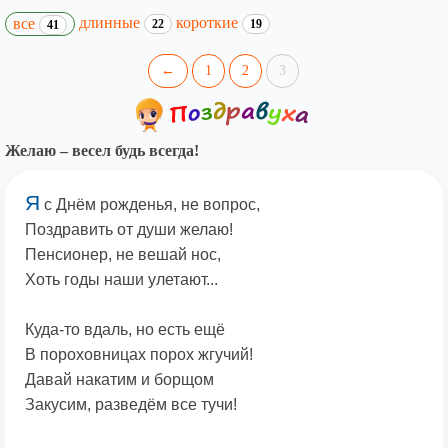
длинные
короткие
все
22
19
41
←
1
2
3
Желаю – весел будь всегда!
Я
с Днём рожденья, не вопрос,
Поздравить от души желаю!
Пенсионер, не вешай нос,
Хоть годы наши улетают...
Куда-то вдаль, но есть ещё
В пороховницах порох жгучий!
Давай накатим и борщом
Закусим, разведём все тучи!