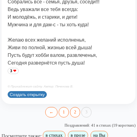
Собрались все - семья, друзья, соседи!!!
Ведь уважали все тебя всегда:
И молодёжь, и старики, и дети!
Мужчина и для дам-с - ты хоть куда!
Желаю всех желаний исполненья,
Живи по полной, жизнью всей дыша!
Пусть будут хобби валом, развлеченья,
Сегодня развернётся пусть душа!
3
© Принадлежит сайту. Автор: Печенова В.
Создать открытку
←
1
2
3
Поздравлений: 41 в стихах (19 коротких)
в стихах
в прозе
на Вы
Посмотрите также: