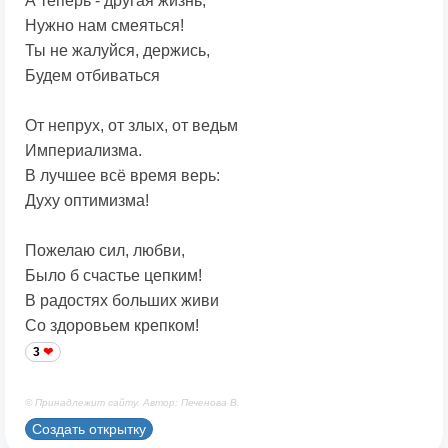
А теперь - другая жизнь,
Нужно нам смеяться!
Ты не жалуйся, держись,
Будем отбиваться
От непрух, от злых, от ведьм
Империализма.
В лучшее всё время верь:
Духу оптимизма!
Пожелаю сил, любви,
Было б счастье цепким!
В радостях больших живи
Со здоровьем крепком!
3
© Принадлежит сайту. Автор: Печенова В.
Создать открытку