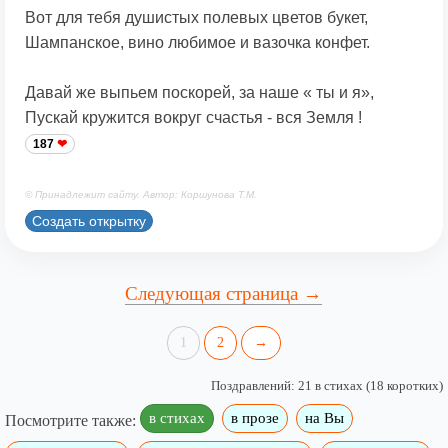
Вот для тебя душистых полевых цветов букет,
Шампанское, вино любимое и вазочка конфет.
Давай же выпьем поскорей, за наше « ты и я»,
Пускай кружится вокруг счастья - вся Земля !
187
© Принадлежит сайту. Автор: Коршунова Т.М.
Создать открытку
Следующая страница →
1
2
→
Поздравлений: 21 в стихах (18 коротких)
в стихах
в прозе
на Вы
Посмотрите также: