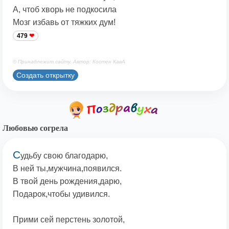
А, чтоб хворь не подкосила
Мозг избавь от тяжких дум!
479
© Принадлежит сайту. Автор: Костен КавА
Создать открытку
Любовью согрела
С
удьбу свою благодарю,
В ней ты,мужчина,появился.
В твой день рождения,дарю,
Подарок,чтобы удивился.
Прими сей перстень золотой,