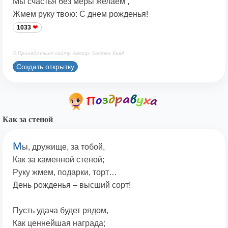
Мы счастья без меры желаем ,
Жмем руку твою: С днем рожденья!
1033
© Принадлежит сайту. Автор: Костен КавА
Создать открытку
Как за стеной
М
ы, дружище, за тобой,
Как за каменной стеной;
Руку жмем, подарки, торт…
День рожденья – высший сорт!
Пусть удача будет рядом,
Как ценнейшая награда;