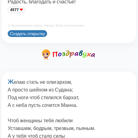
Радость, благодать и счастье!
4577
© Принадлежит сайту. Автор: Елена Николаевна
Создать открытку
Ж
елаю стать не олигархом,
А просто шейхом из Судана;
Под ноги чтоб стелился бархат,
А с неба пусть сочится Манна.
Чтоб женщины тебя любили
Уставшим, бодрым, трезвым, пьяным.
А у тебя чтоб стало силы