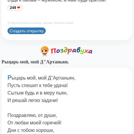
249
© Принадлежит сайту. Автор: Костен КавА
Создать открытку
Рыцарь мой, мой Д"Артаньян.
Р
ыцарь мой, мой Д"Артаньян,
Пусть спешит к тебе удача!
Сытым будь и в меру пьян,
И решай легко задачи!
Поздравляю, от души,
От любви моей горячей!
Дни с тобою хороши,