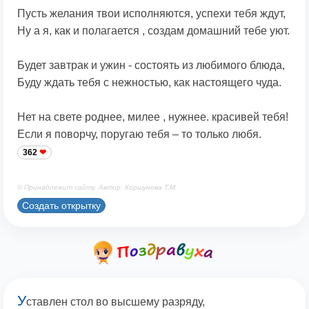
Пусть желания твои исполняются, успехи тебя ждут,
Ну а я, как и полагается , создам домашний тебе уют.
Будет завтрак и ужин - состоять из любимого блюда,
Буду ждать тебя с нежностью, как настоящего чуда.
Нет на свете роднее, милее , нужнее. красивей тебя!
Если я поворчу, поругаю тебя – то только любя.
362
© Принадлежит сайту. Автор: Коршунова Т.М.
Создать открытку
У
ставлен стол во высшему разряду,