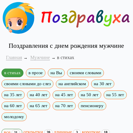
Поздравления с днем рождения мужчине
Главная
Мужчине
в стихах
в стихах
в прозе
на Вы
своими словами
своими словами до слез
на английском
на 30 лет
на 35 лет
на 40 лет
на 45 лет
на 50 лет
на 55 лет
на 60 лет
на 65 лет
на 70 лет
пенсионеру
молодому
открытки
длинные
короткие
все
20
3
18
21