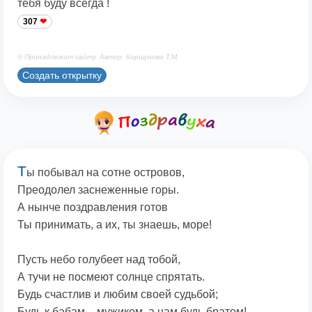
тебя буду всегда !
307
© Принадлежит сайту. Автор: Коршунова Т.М.
Создать открытку
Т
ы побывал на сотне островов,
Преодолел заснеженные горы.
А нынче поздравления готов
Ты принимать, а их, ты знаешь, море!
Пусть небо голубеет над тобой,
А тучи не посмеют солнце спрятать.
Будь счастлив и любим своей судьбой;
Будь к бабам – мужиком, а нам будь братом!