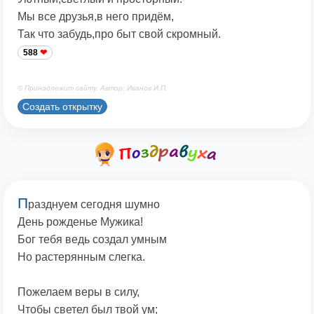
Мы все друзья,в него придём,
Так что забудь,про быт свой скромный.
588
© Принадлежит сайту. Автор: Иванов И.П.
Создать открытку
П
разднуем сегодня шумно
День рожденье Мужика!
Бог тебя ведь создал умным
Но растерянным слегка.
Пожелаем веры в силу,
Чтобы светел был твой ум;