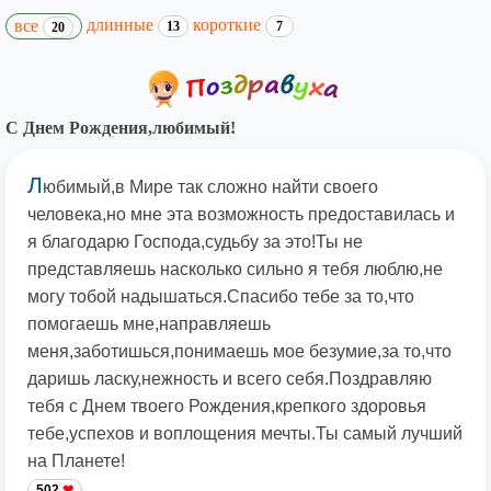
длинные
короткие
все
13
7
20
С Днем Рождения,любимый!
Л
юбимый,в Мире так сложно найти своего
человека,но мне эта возможность предоставилась и
я благодарю Господа,судьбу за это!Ты не
представляешь насколько сильно я тебя люблю,не
могу тобой надышаться.Спасибо тебе за то,что
помогаешь мне,направляешь
меня,заботишься,понимаешь мое безумие,за то,что
даришь ласку,нежность и всего себя.Поздравляю
тебя с Днем твоего Рождения,крепкого здоровья
тебе,успехов и воплощения мечты.Ты самый лучший
на Планете!
502