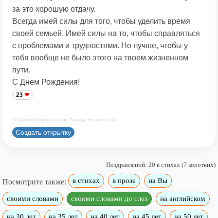
за это хорошую отдачу.
Всегда имей силы для того, чтобы уделить время
своей семьей. Имей силы на то, чтобы справляться
с проблемами и трудностями. Но лучше, чтобы у
тебя вообще не было этого на твоем жизненном
пути.
С Днем Рождения!
23
© Принадлежит сайту. Автор: Берсанов М.
Создать открытку
Поздравлений: 20 в стихах (7 коротких)
в стихах
в прозе
на Вы
Посмотрите также:
своими словами
своими словами до слез
на английском
на 30 лет
на 35 лет
на 40 лет
на 45 лет
на 50 лет