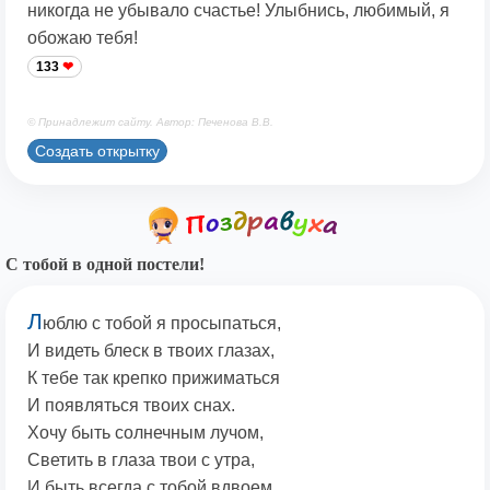
никогда не убывало счастье! Улыбнись, любимый, я
обожаю тебя!
133
© Принадлежит сайту. Автор: Печенова В.В.
Создать открытку
С тобой в одной постели!
Л
юблю с тобой я просыпаться,
И видеть блеск в твоих глазах,
К тебе так крепко прижиматься
И появляться твоих снах.
Хочу быть солнечным лучом,
Светить в глаза твои с утра,
И быть всегда с тобой вдвоем,