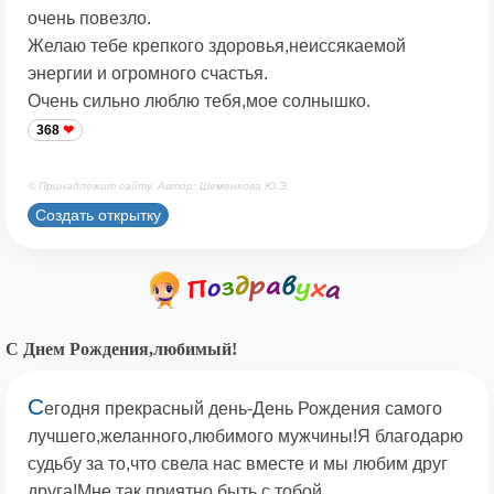
очень повезло.
Желаю тебе крепкого здоровья,неиссякаемой
энергии и огромного счастья.
Очень сильно люблю тебя,мое солнышко.
368
© Принадлежит сайту. Автор: Шеменкова Ю.Э.
Создать открытку
С Днем Рождения,любимый!
С
егодня прекрасный день-День Рождения самого
лучшего,желанного,любимого мужчины!Я благодарю
судьбу за то,что свела нас вместе и мы любим друг
друга!Мне так приятно быть с тобой