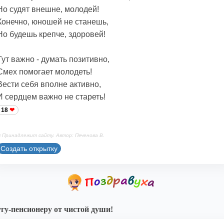
Но судят внешне, молодей!
Конечно, юношей не станешь,
Но будешь крепче, здоровей!
Тут важно - думать позитивно,
Смех помогает молодеть!
Вести себя вполне активно,
И сердцем важно не стареть!
18
 Принадлежит сайту. Автор: Печенова В.
Создать открытку
гу-пенсионеру от чистой души!