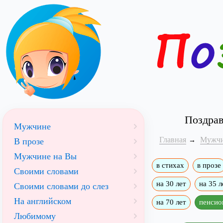
Поздрав
Мужчине
Главная
Мужч
В прозе
Мужчине на Вы
в стихах
в прозе
Своими словами
на 30 лет
на 35 л
Своими словами до слез
На английском
на 70 лет
пенсио
Любимому