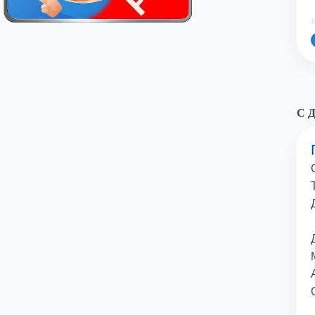
©
С Д