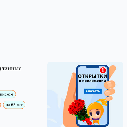
 длинные
лийском
на 65 лет