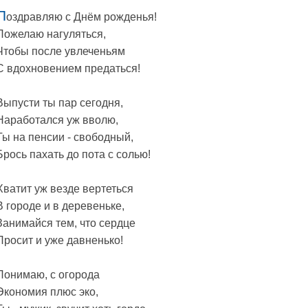
П
оздравляю с Днём рожденья!
Пожелаю нагуляться,
Чтобы после увлеченьям
С вдохновением предаться!
Выпусти ты пар сегодня,
Наработался уж вволю,
Ты на пенсии - свободный,
Брось пахать до пота с солью!
Хватит уж везде вертеться
В городе и в деревеньке,
Занимайся тем, что сердце
Просит и уже давненько!
Понимаю, с огорода
Экономия плюс эко,