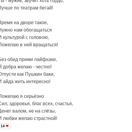
Ты - мужик, звучит хоть гордо,
Лучше по театрам бегай!
Время на дворе такое,
Нужно нам обогащаться
И культурой с головою,
Пожелаю в ней вращаться!
Без обид прими лайфхаки,
Я добра желаю - честно!
Отпусти как Пушкин баки,
И айда жить интересно!
Пожелаю я серьёзно
Сил, здоровья, благ всех, счастья,
Денег валом, не на слёзы,
И любви желаю страстной!
14