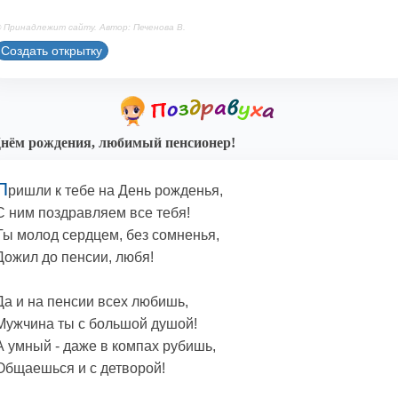
 Принадлежит сайту. Автор: Печенова В.
Создать открытку
нём рождения, любимый пенсионер!
П
ришли к тебе на День рожденья,
С ним поздравляем все тебя!
Ты молод сердцем, без сомненья,
Дожил до пенсии, любя!
Да и на пенсии всех любишь,
Мужчина ты с большой душой!
А умный - даже в компах рубишь,
Общаешься и с детворой!