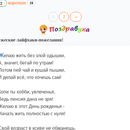
короткие
19
22
1
2
→
жеские лайфхаки-пожелания!
Ж
елаю жить без злой одышки,
А, значит, бегай по утрам!
Потом пей чай и кушай пышки,
И делай всё, что хочешь сам!
Копи ты хобби, увлеченья,
Ведь пенсия дана не зря!
Желаю в этот День рожденья -
Начать жить полностью с нуля!
Свой возраст в ксиве не обманешь,