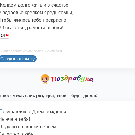
Желаем долго жить и в счастье,
В здоровье крепком средь семьи,
Чтобы жилось тебе прекрасно
В богатстве, радости, любви!
14
 Принадлежит сайту. Автор: Печенова В.
Создать открытку
аю: смеха, слёз, роз, грёз, снов – будь здоров!
П
оздравляю с Днём рожденья
Нынче я тебя!
От души и с восхищеньем,
Радостно, любя!