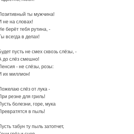
Позитивный ты мужчина!
И не на словах!
Не берёт тебя рутина, -
Ты всегда в делах!
Будет пусть не смех сквозь слёзы, -
А до слёз смешно!
Пенсия - не слёзы, розы:
И их миллион!
Пожелаю слёз от лука -
При резне для гриль!
Пусть болезни, горе, мука
Превратятся в пыль!
Пусть табун ту пыль затопчет,
Кони грёз и снов