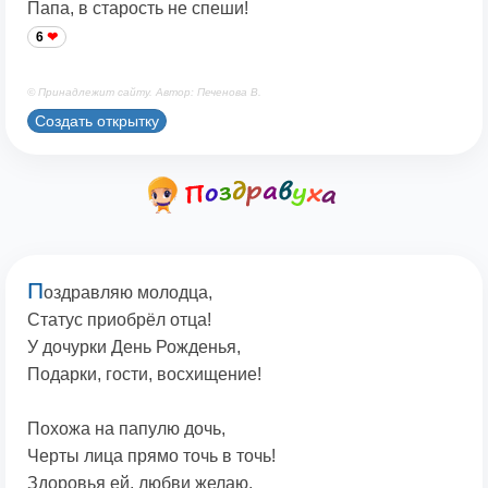
Папа, в старость не спеши!
6
© Принадлежит сайту. Автор: Печенова В.
Создать открытку
П
оздравляю молодца,
Статус приобрёл отца!
У дочурки День Рожденья,
Подарки, гости, восхищение!
Похожа на папулю дочь,
Черты лица прямо точь в точь!
Здоровья ей, любви желаю,