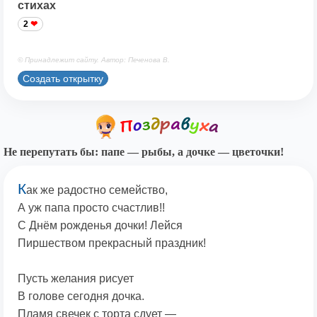
стихах
2
© Принадлежит сайту. Автор: Печенова В.
Создать открытку
Не перепутать бы: папе — рыбы, а дочке — цветочки!
К
ак же радостно семейство,
А уж папа просто счастлив!!
С Днём рожденья дочки! Лейся
Пиршеством прекрасный праздник!
Пусть желания рисует
В голове сегодня дочка.
Пламя свечек с торта сдует —