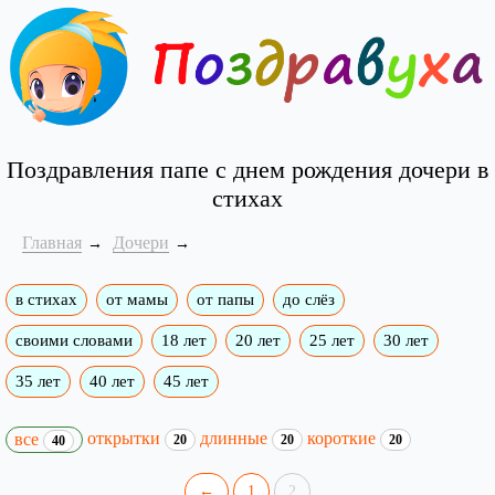
Поздравления папе с днем рождения дочери в
стихах
Главная
Дочери
в стихах
от мамы
от папы
до слёз
своими словами
18 лет
20 лет
25 лет
30 лет
35 лет
40 лет
45 лет
открытки
длинные
короткие
все
20
20
20
40
←
1
2