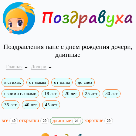
Поздравления папе с днем рождения дочери,
длинные
Главная
Дочери
в стихах
от мамы
от папы
до слёз
своими словами
18 лет
20 лет
25 лет
30 лет
35 лет
40 лет
45 лет
все
открытки
короткие
длинные
40
20
20
20