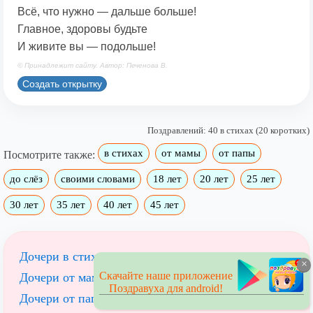
Всё, что нужно — дальше больше!
Главное, здоровы будьте
И живите вы — подольше!
© Принадлежит сайту. Автор: Печенова В.
Создать открытку
Поздравлений: 40 в стихах (20 коротких)
в стихах
от мамы
от папы
Посмотрите также:
до слёз
своими словами
18 лет
20 лет
25 лет
30 лет
35 лет
40 лет
45 лет
Дочери в стихах
×
Скачайте наше приложение
Дочери от мамы
Поздравуха для android!
Дочери от папы