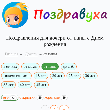
Поздравления для дочери от папы с Днем
рождения
Главная
Дочери
от папы
в стихах
от мамы
от папы
до слёз
своими словами
18 лет
20 лет
25 лет
30 лет
35 лет
40 лет
45 лет
открытки
короткие
все
20
20
22
1
2
→