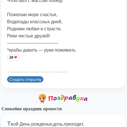
Чтоб был с массою побед!
Пожелаю море счастья,
Водопады классных дней,
Родники любви и страсти,
Реки чистые друзей!
------------------------------------
*крабы давить — руки пожимать
29
© Принадлежит сайту. Автор: Печенова В.
Создать открытку
Спокойно праздник провести
Т
вой День рожденья,дочь,приходит,