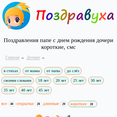
Поздравления папе с днем рождения дочери
короткие, смс
Главная
Дочери
в стихах
от мамы
от папы
до слёз
своими словами
18 лет
20 лет
25 лет
30 лет
35 лет
40 лет
45 лет
все
открытки
длинные
короткие
40
20
20
20