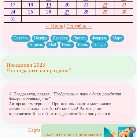
17
18
19
20
21
22
23
24
25
26
27
28
29
30
31
← Июль
|
Сентябрь →
Октябрь
Ноябрь
Декабрь
Январь
Февраль
Март
Апрель
Май
Июнь
Июль
Август
Праздники 2023
Что подарить на праздник?
© Поздравуха, раздел: "
Поздравления папе с днем рождения
дочери короткие, смс
"
Авторские материалы! При использовании материалов
активная ссылка на сайт обязательна! Размещение
произведений на сайтах поздравлений не допускается.
×
Карта сайта
Скачайте наше приложение