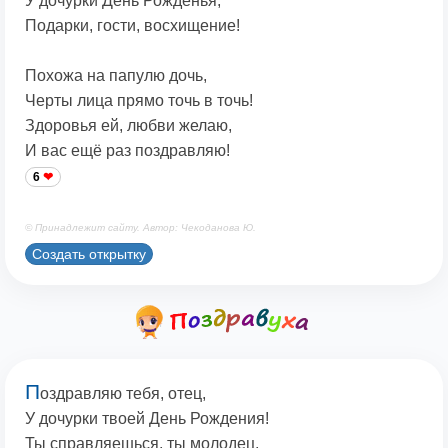
У дочурки День Рожденья,
Подарки, гости, восхищение!
Похожа на папулю дочь,
Черты лица прямо точь в точь!
Здоровья ей, любви желаю,
И вас ещё раз поздравляю!
6
© Принадлежит сайту. Автор: Чекоданова Ю.
Создать открытку
П
оздравляю тебя, отец,
У дочурки твоей День Рождения!
Ты справляешься, ты молодец,