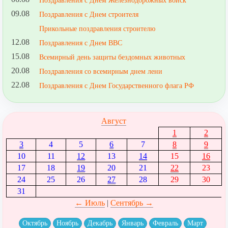
Поздравления с Днем Железнодорожных войск
09.08
Поздравления с Днем строителя
Прикольные поздравления строителю
12.08
Поздравления с Днем ВВС
15.08
Всемирный день защиты бездомных животных
20.08
Поздравления со всемирным днем лени
22.08
Поздравления с Днем Государственного флага РФ
Август
1
2
3
4
5
6
7
8
9
10
11
12
13
14
15
16
17
18
19
20
21
22
23
24
25
26
27
28
29
30
31
← Июль
|
Сентябрь →
Октябрь
Ноябрь
Декабрь
Январь
Февраль
Март