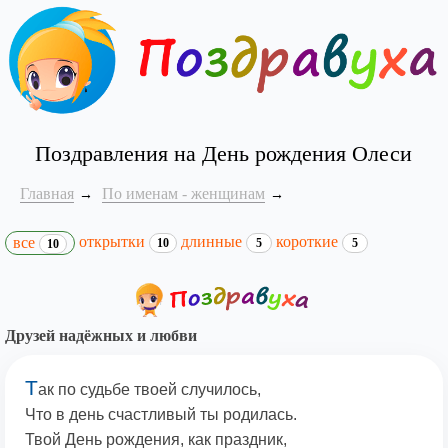
Поздравления на День рождения Олеси
Главная
По именам - женщинам
открытки
длинные
короткие
все
10
5
5
10
Друзей надёжных и любви
Т
ак по судьбе твоей случилось,
Что в день счастливый ты родилась.
Твой День рождения, как праздник,