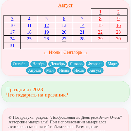
Август
1
2
3
4
5
6
7
8
9
10
11
12
13
14
15
16
17
18
19
20
21
22
23
24
25
26
27
28
29
30
31
← Июль
|
Сентябрь →
Октябрь
Ноябрь
Декабрь
Январь
Февраль
Март
Апрель
Май
Июнь
Июль
Август
Праздники 2023
Что подарить на праздник?
© Поздравуха, раздел: "
Поздравления на День рождения Олеси
"
Авторские материалы! При использовании материалов
активная ссылка на сайт обязательна! Размещение