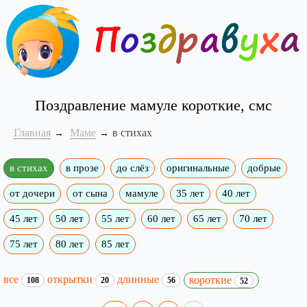
Поздравление мамуле короткие, смс
Главная
Маме
в стихах
в стихах
в прозе
до слёз
оригинальные
добрые
от дочери
от сына
мамуле
35 лет
40 лет
45 лет
50 лет
55 лет
60 лет
65 лет
70 лет
75 лет
80 лет
85 лет
все
открытки
длинные
короткие
108
20
56
52