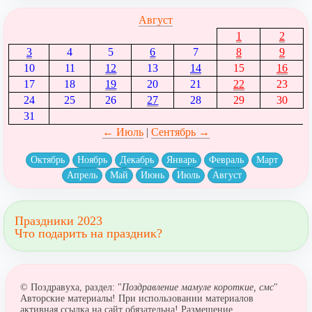
Август
1
2
3
4
5
6
7
8
9
10
11
12
13
14
15
16
17
18
19
20
21
22
23
24
25
26
27
28
29
30
31
← Июль
|
Сентябрь →
Октябрь
Ноябрь
Декабрь
Январь
Февраль
Март
Апрель
Май
Июнь
Июль
Август
Праздники 2023
Что подарить на праздник?
© Поздравуха, раздел: "
Поздравление мамуле короткие, смс
"
Авторские материалы! При использовании материалов
активная ссылка на сайт обязательна! Размещение