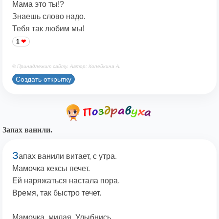
Мама это ты!?
Знаешь слово надо.
Тебя так любим мы!
1
© Принадлежит сайту. Автор: Копейкина А.
Создать открытку
Запах ванили.
З
апах ванили витает, с утра.
Мамочка кексы печет.
Ей наряжаться настала пора.
Время, так быстро течет.
Мамочка, милая. Улыбнись.