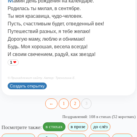
М
амин день рождения на календаре.
Родилась ты милая, в сентябре.
Ты моя красавица, чудо-человек.
Пусть, счастливым будет, отведенный век!
Путешествий разных, я тебе желаю!
Дорогую маму, люблю и обнимаю!
Будь. Моя хорошая, весела всегда!
И своим свечением, радуй, как звезда!
1
© Принадлежит сайту. Автор: Треногина Е.
Создать открытку
←
1
2
3
Поздравлений: 108 в стихах (52 коротких)
в стихах
в прозе
до слёз
Посмотрите также: