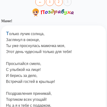
←
1
2
3
Маме!
Т
олько лучик солнца,
Заглянул в оконце,
Ты уже проснулась мамочка моя,
Этот день чудесный только для тебя!
Просыпайся смело,
С улыбкой на лице!
И берись за дело,
Встречай гостей в крыльце!
Поздравления принимай,
Тортиком всех угощай!
Ну, а я к тебе с подарком,