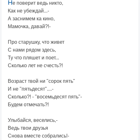
Н
е поверит ведь никто,
Как не убеждай...-
А заснимем ка кино,
Мамочка, давай?!-
Про старушку, что живет
С нами рядом здесь,
Ту что пляшет и поет...
Сколько лет не счесть?!
Возраст твой ни "сорок пять"
И не "пятьдесят"....-
Сколько?! - "восемьдесят пять"-
Будем отмечать?!
Улыбайся, веселись,-
Ведь твои друзья
Снова вместе собрались!-