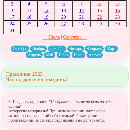
3
4
5
6
7
8
9
10
11
12
13
14
15
16
17
18
19
20
21
22
23
24
25
26
27
28
29
30
31
← Июль
|
Сентябрь →
Октябрь
Ноябрь
Декабрь
Январь
Февраль
Март
Апрель
Май
Июнь
Июль
Август
Праздники 2023
Что подарить на праздник?
© Поздравуха, раздел: "
Поздравления маме на день рождения
85 лет
"
Авторские материалы! При использовании материалов
активная ссылка на сайт обязательна! Размещение
произведений на сайтах поздравлений не допускается.