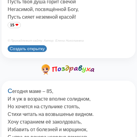
Пусть твоя душа горит свечой
Негасимой, посвящённой Богу,
Пусть сияет неземной красой!
15
© Принадлежит сайту. Автор: Елена Николаевна
Создать открытку
С
егодня маме – 85,
И я уж в возрасте вполне солидном,
Но хочется на стульчике стоять,
Стихи читать на возвышенье видном.
Хочу старанием её заколдовать,
Избавить от болезней и морщинок,