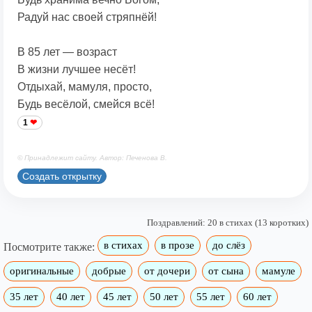
Радуй нас своей стряпнёй!
В 85 лет — возраст
В жизни лучшее несёт!
Отдыхай, мамуля, просто,
Будь весёлой, смейся всё!
1
© Принадлежит сайту. Автор: Печенова В.
Создать открытку
Поздравлений: 20 в стихах (13 коротких)
в стихах
в прозе
до слёз
Посмотрите также:
оригинальные
добрые
от дочери
от сына
мамуле
35 лет
40 лет
45 лет
50 лет
55 лет
60 лет