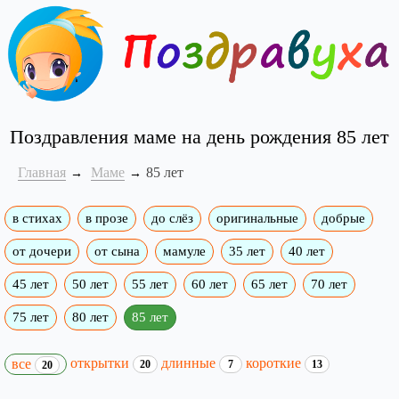
Поздравления маме на день рождения 85 лет
Главная
Маме
85 лет
в стихах
в прозе
до слёз
оригинальные
добрые
от дочери
от сына
мамуле
35 лет
40 лет
45 лет
50 лет
55 лет
60 лет
65 лет
70 лет
75 лет
80 лет
85 лет
открытки
длинные
короткие
все
20
7
13
20