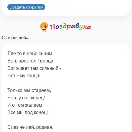
Создать открытку
Слез не лей...
Г
де то в небе синим
Есть престол Творца,
Бог живет там сильный,-
Нет Ему конца!
Только мы стареем,
Есть у нас конец!
И о том жалеем
Все мы под конец!
Слез не лей, родная,