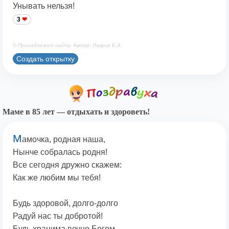
Унывать нельзя!
3
© Принадлежит сайту. Автор: Лаврик Е.А.
Создать открытку
Маме в 85 лет — отдыхать и здороветь!
М
амочка, родная наша,
Нынче собралась родня!
Все сегодня дружно скажем:
Как же любим мы тебя!
Будь здоровой, долго-долго
Радуй нас ты добротой!
Будь хранима вечно Богом,