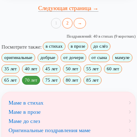
Следующая страница →
1
2
→
Поздравлений: 40 в стихах (9 коротких)
в стихах
в прозе
до слёз
Посмотрите также:
оригинальные
добрые
от дочери
от сына
мамуле
35 лет
40 лет
45 лет
50 лет
55 лет
60 лет
65 лет
70 лет
75 лет
80 лет
85 лет
Маме в стихах
Маме в прозе
Маме до слез
Оригинальные поздравления маме