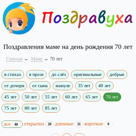
Поздравления маме на день рождения 70 лет
Главная
Маме
70 лет
в стихах
в прозе
до слёз
оригинальные
добрые
от дочери
от сына
мамуле
35 лет
40 лет
45 лет
50 лет
55 лет
60 лет
65 лет
70 лет
75 лет
80 лет
85 лет
открытки
длинные
короткие
все
20
31
9
40