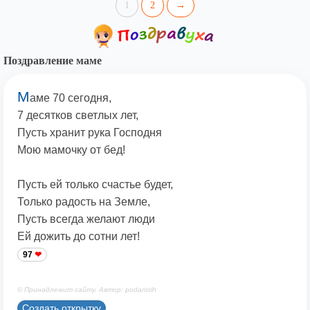
1
2
→
Поздравление маме
М
аме 70 сегодня,
7 десятков светлых лет,
Пусть хранит рука Господня
Мою мамочку от бед!
Пусть ей только счастье будет,
Только радость на Земле,
Пусть всегда желают люди
Ей дожить до сотни лет!
97
© Принадлежит сайту. Автор: podaristih
Создать открытку