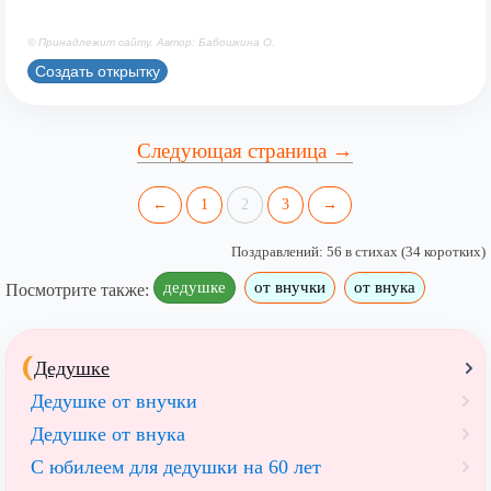
© Принадлежит сайту. Автор: Бабошкина О.
Создать открытку
Следующая страница →
←
1
2
3
→
Поздравлений: 56 в стихах (34 коротких)
дедушке
от внучки
от внука
Посмотрите также:
Дедушке
Дедушке от внучки
Дедушке от внука
С юбилеем для дедушки на 60 лет