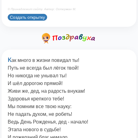
© Принадлежит сайту. Автор: Остерман М.
Создать открытку
К
ак много в жизни повидал ты!
Путь не всегда был лёгок твой!
Но никогда не унывал ты!
И шёл дорогою прямой!
Живи же, дед, на радость внукам!
Здоровья крепкого тебе!
Мы помним все твою науку:
Не падать духом, не робеть!
Ведь День Рожденья, дед - начало!
Этапа нового в судьбе!
И пожеланий благ немало