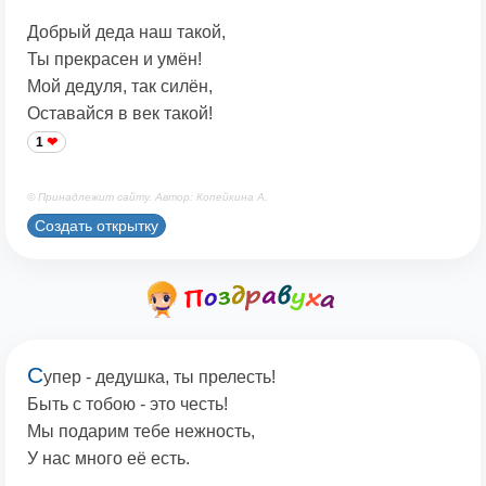
Добрый деда наш такой,
Ты прекрасен и умён!
Мой дедуля, так силён,
Оставайся в век такой!
1
© Принадлежит сайту. Автор: Копейкина А.
Создать открытку
С
упер - дедушка, ты прелесть!
Быть с тобою - это честь!
Мы подарим тебе нежность,
У нас много её есть.