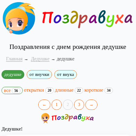
Поздравления с днем рождения дедушке
Главная
Дедушке
дедушке
дедушке
от внучки
от внука
открытки
длинные
короткие
все
20
22
34
56
←
1
2
3
→
Дедушке!