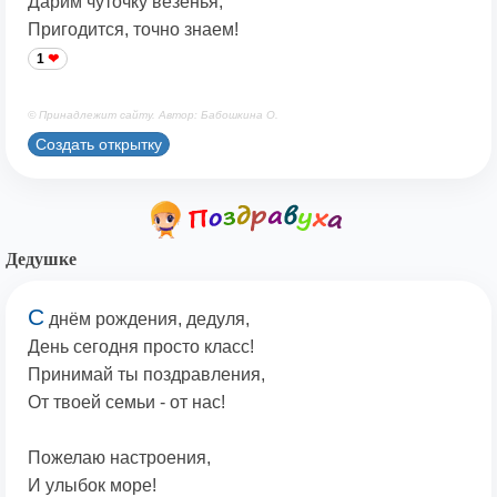
Дарим чуточку везенья,
Пригодится, точно знаем!
1
© Принадлежит сайту. Автор: Бабошкина О.
Создать открытку
Дедушке
С
днём рождения, дедуля,
День сегодня просто класс!
Принимай ты поздравления,
От твоей семьи - от нас!
Пожелаю настроения,
И улыбок море!