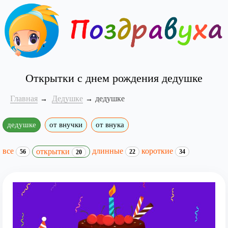
Открытки с днем рождения дедушке
Главная
Дедушке
дедушке
дедушке
от внучки
от внука
все
длинные
короткие
открытки
56
22
34
20