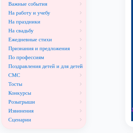
Важные события
На работу и учебу
На праздники
На свадьбу
Ежедневные стихи
Признания и предложения
По профессиям
Поздравления детей и для детей
СМС
Тосты
Конкурсы
Розыгрыши
Извинения
Сценарии