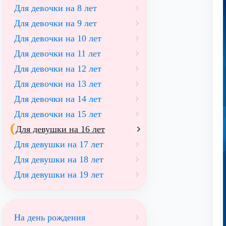
Для девочки на 8 лет
Для девочки на 9 лет
Для девочки на 10 лет
Для девочки на 11 лет
Для девочки на 12 лет
Для девочки на 13 лет
Для девочки на 14 лет
Для девочки на 15 лет
Для девушки на 16 лет
Для девушки на 17 лет
Для девушки на 18 лет
Для девушки на 19 лет
На день рождения