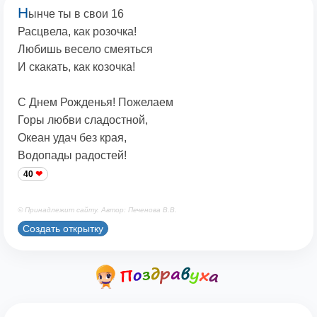
Н
ынче ты в свои 16
Расцвела, как розочка!
Любишь весело смеяться
И скакать, как козочка!
С Днем Рожденья! Пожелаем
Горы любви сладостной,
Океан удач без края,
Водопады радостей!
40
© Принадлежит сайту. Автор: Печенова В.В.
Создать открытку