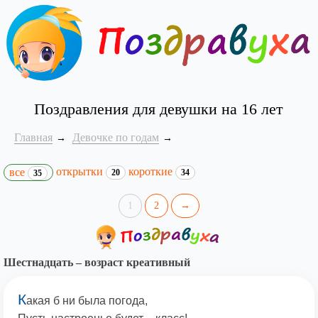
Поздравления для девушки на 16 лет
Главная
Девочке по годам
открытки
короткие
все
20
34
35
1
2
→
Шестнадцать – возраст креативный
К
акая б ни была погода,