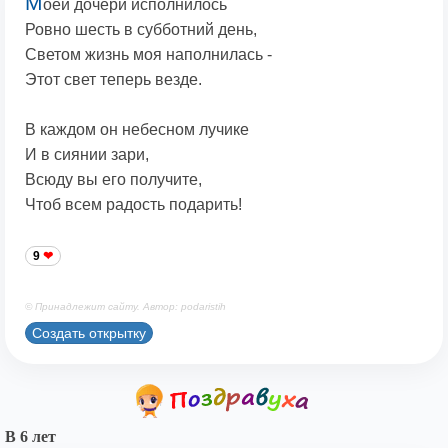
М
оей дочери исполнилось
Ровно шесть в субботний день,
Светом жизнь моя наполнилась -
Этот свет теперь везде.
В каждом он небесном лучике
И в сиянии зари,
Всюду вы его получите,
Чтоб всем радость подарить!
9
© Принадлежит сайту. Автор: podaristih
Создать открытку
В 6 лет