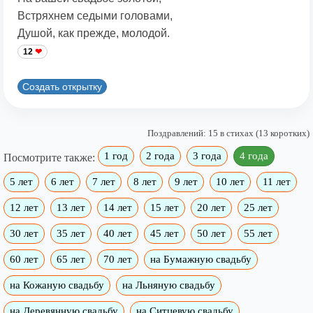
Встряхнем седыми головами,
Душой, как прежде, молодой.
12
Создать открытку
Поздравлений: 15 в стихах (13 коротких)
1 год
2 года
3 года
4 года
Посмотрите также:
5 лет
6 лет
7 лет
8 лет
9 лет
10 лет
11 лет
12 лет
13 лет
14 лет
15 лет
20 лет
25 лет
30 лет
35 лет
40 лет
45 лет
50 лет
55 лет
60 лет
65 лет
70 лет
на Бумажную свадьбу
на Кожаную свадьбу
на Льняную свадьбу
на Деревянную свадьбу
на Ситцевую свадьбу