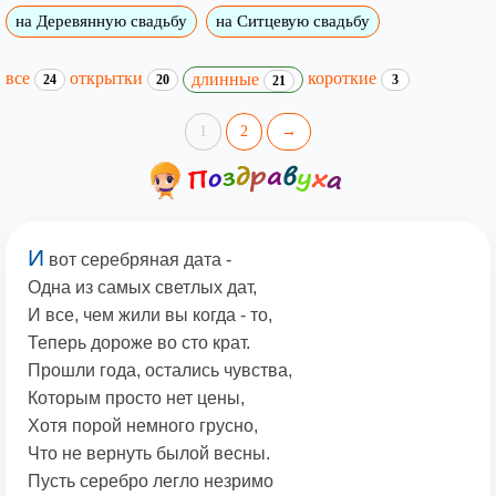
на Деревянную свадьбу
на Ситцевую свадьбу
все
открытки
короткие
длинные
24
20
3
21
1
2
→
И
вот серебряная дата -
Одна из самых светлых дат,
И все, чем жили вы когда - то,
Теперь дороже во сто крат.
Прошли года, остались чувства,
Которым просто нет цены,
Хотя порой немного грусно,
Что не вернуть былой весны.
Пусть серебро легло незримо