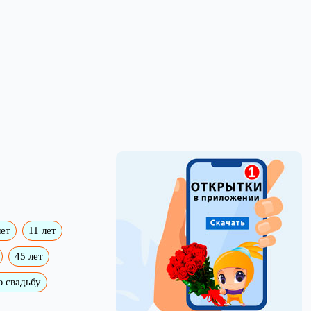
лет
11 лет
45 лет
 свадьбу