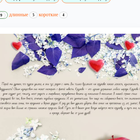
длинные
короткие
5
4
9