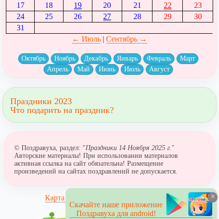
17
18
19
20
21
22
23
24
25
26
27
28
29
30
31
← Июль
|
Сентябрь →
Октябрь
Ноябрь
Декабрь
Январь
Февраль
Март
Апрель
Май
Июнь
Июль
Август
Праздники 2023
Что подарить на праздник?
© Поздравуха, раздел: "
Праздники 14 Ноября 2025 г.
"
Авторские материалы! При использовании материалов
активная ссылка на сайт обязательна! Размещение
произведений на сайтах поздравлений не допускается.
×
Карта сайта
Скачайте наше приложение
Поздравуха для android!