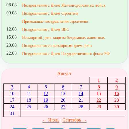
06.08
Поздравления с Днем Железнодорожных войск
09.08
Поздравления с Днем строителя
Прикольные поздравления строителю
12.08
Поздравления с Днем ВВС
15.08
Всемирный день защиты бездомных животных
20.08
Поздравления со всемирным днем лени
22.08
Поздравления с Днем Государственного флага РФ
Август
1
2
3
4
5
6
7
8
9
10
11
12
13
14
15
16
17
18
19
20
21
22
23
24
25
26
27
28
29
30
31
← Июль
|
Сентябрь →