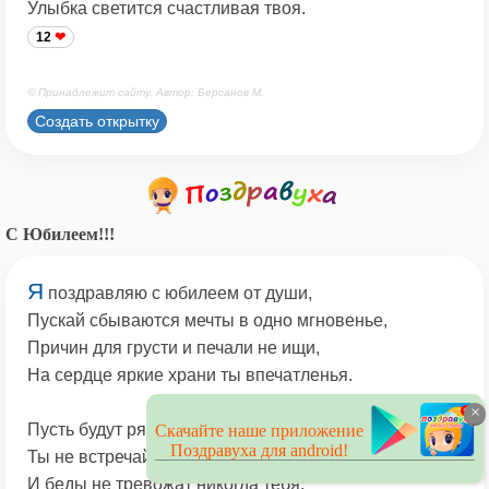
Улыбка светится счастливая твоя.
12
© Принадлежит сайту. Автор: Берсанов М.
Создать открытку
С Юбилеем!!!
Я
поздравляю с юбилеем от души,
Пускай сбываются мечты в одно мгновенье,
Причин для грусти и печали не ищи,
На сердце яркие храни ты впечатленья.
×
Пусть будут рядом лишь надежные друзья,
Скачайте наше приложение
Поздравуха для android!
Ты не встречай врагов на жизненном пути,
И беды не тревожат никогда тебя,