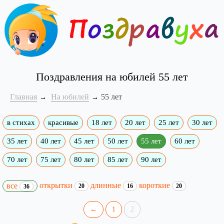
Поздравления на юбилей 55 лет
Главная
На юбилей
55 лет
в стихах
красивые
18 лет
20 лет
25 лет
30 лет
35 лет
40 лет
45 лет
50 лет
55 лет
60 лет
70 лет
75 лет
80 лет
85 лет
90 лет
открытки
длинные
короткие
все
20
16
20
36
←
1
2