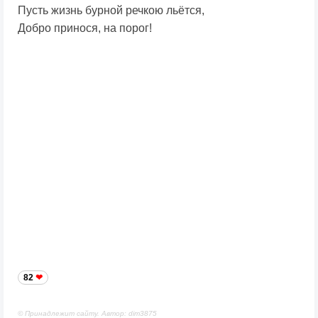
Пусть жизнь бурной речкою льётся,
Добро принося, на порог!
82
© Принадлежит сайту. Автор: dim3875