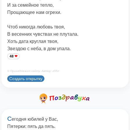
И за семейное тепло,
Прощающее нам огрехи.
Чтоб никогда любовь твоя,
В весенних чувствах не плутала.
Хоть дата круглая твоя,
Звездою с неба, в дом упала.
48
© Принадлежит сайту. Автор: z55z
Создать открытку
С
егодня юбилей у Вас,
Пятерки: пять да пять.