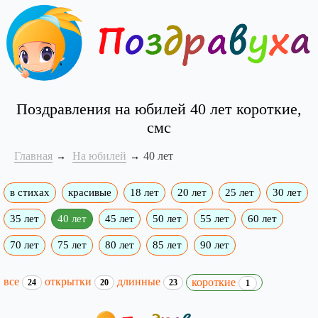
Поздравления на юбилей 40 лет короткие,
смс
Главная
На юбилей
40 лет
в стихах
красивые
18 лет
20 лет
25 лет
30 лет
35 лет
40 лет
45 лет
50 лет
55 лет
60 лет
70 лет
75 лет
80 лет
85 лет
90 лет
все
открытки
длинные
короткие
24
20
23
1