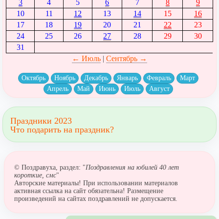
3
4
5
6
7
8
9
10
11
12
13
14
15
16
17
18
19
20
21
22
23
24
25
26
27
28
29
30
31
← Июль
|
Сентябрь →
Октябрь
Ноябрь
Декабрь
Январь
Февраль
Март
Апрель
Май
Июнь
Июль
Август
Праздники 2023
Что подарить на праздник?
© Поздравуха, раздел: "
Поздравления на юбилей 40 лет
короткие, смс
"
Авторские материалы! При использовании материалов
активная ссылка на сайт обязательна! Размещение
произведений на сайтах поздравлений не допускается.