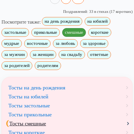
Поздравлений: 33 в стихах (17 коротких)
на день рождения
на юбилей
Посмотрите также:
застольные
прикольные
смешные
короткие
мудрые
восточные
за любовь
за здоровье
за мужчин
за женщин
на свадьбу
ответные
за родителей
родителям
Тосты на день рождения
Тосты на юбилей
Тосты застольные
Тосты прикольные
Тосты смешные
Тосты короткие