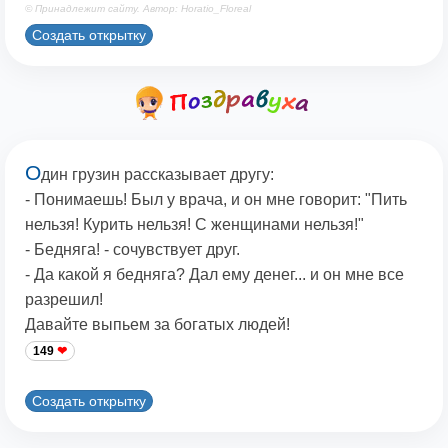
© Принадлежит сайту. Автор: Horatio_Floreal
Создать открытку
О
дин грузин рассказывает другу:
- Понимаешь! Был у врача, и он мне говорит: "Пить
нельзя! Курить нельзя! С женщинами нельзя!"
- Бедняга! - сочувствует друг.
- Да какой я бедняга? Дал ему денег... и он мне все
разрешил!
Давайте выпьем за богатых людей!
149
Создать открытку