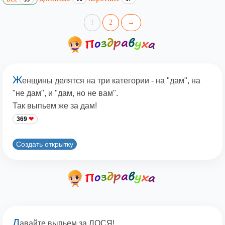
1
2
→
Ж
енщины делятся на три категории - на "дам", на
"не дам", и "дам, но не вам".
Так выпьем же за дам!
369
Создать открытку
Д
авайте выпьем за ЛОСЯ!