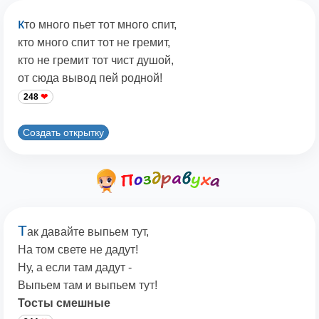
к
то много пьет тот много спит,
кто много спит тот не гремит,
кто не гремит тот чист душой,
от сюда вывод пей родной!
248
Создать открытку
Т
ак давайте выпьем тут,
На том свете не дадут!
Ну, а если там дадут -
Выпьем там и выпьем тут!
Тосты смешные