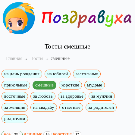
Тосты смешные
Главная
Тосты
смешные
на день рождения
на юбилей
застольные
прикольные
смешные
короткие
мудрые
восточные
за любовь
за здоровье
за мужчин
за женщин
на свадьбу
ответные
за родителей
родителям
длинные
короткие
все
16
17
33