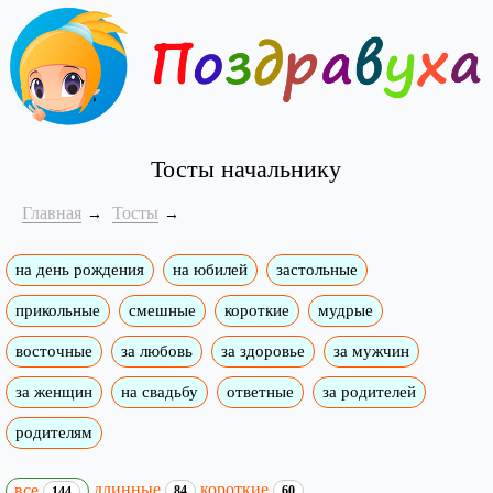
Тосты начальнику
Главная
Тосты
на день рождения
на юбилей
застольные
прикольные
смешные
короткие
мудрые
восточные
за любовь
за здоровье
за мужчин
за женщин
на свадьбу
ответные
за родителей
родителям
длинные
короткие
все
84
60
144