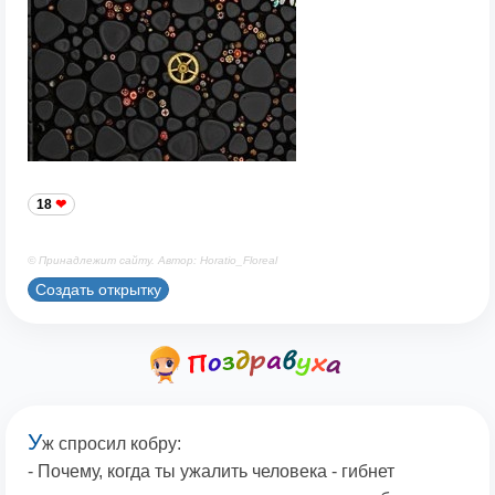
18
© Принадлежит сайту. Автор: Horatio_Floreal
Создать открытку
У
ж спросил кобру:
- Почему, когда ты ужалить человека - гибнет