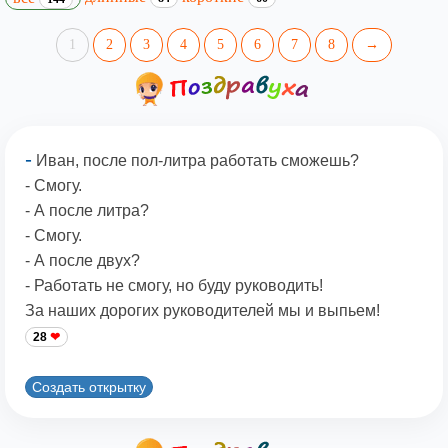
1
2
3
4
5
6
7
8
→
-
Иван, после пол-литра работать сможешь?
- Смогу.
- А после литра?
- Смогу.
- А после двух?
- Работать не смогу, но буду руководить!
За наших дорогих руководителей мы и выпьем!
28
Создать открытку