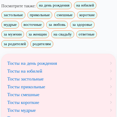
на день рождения
на юбилей
Посмотрите также:
застольные
прикольные
смешные
короткие
мудрые
восточные
за любовь
за здоровье
за мужчин
за женщин
на свадьбу
ответные
за родителей
родителям
Тосты на день рождения
Тосты на юбилей
Тосты застольные
Тосты прикольные
Тосты смешные
Тосты короткие
Тосты мудрые