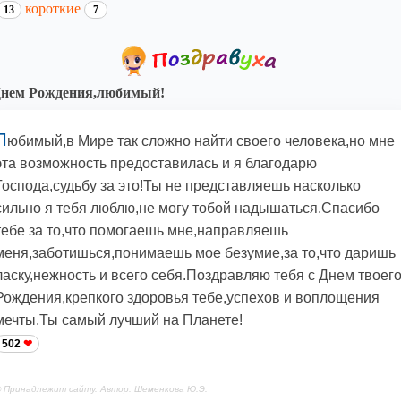
короткие
13
7
Днем Рождения,любимый!
Л
юбимый,в Мире так сложно найти своего человека,но мне
эта возможность предоставилась и я благодарю
Господа,судьбу за это!Ты не представляешь насколько
сильно я тебя люблю,не могу тобой надышаться.Спасибо
тебе за то,что помогаешь мне,направляешь
меня,заботишься,понимаешь мое безумие,за то,что даришь
ласку,нежность и всего себя.Поздравляю тебя с Днем твоег
Рождения,крепкого здоровья тебе,успехов и воплощения
мечты.Ты самый лучший на Планете!
502
 Принадлежит сайту. Автор: Шеменкова Ю.Э.