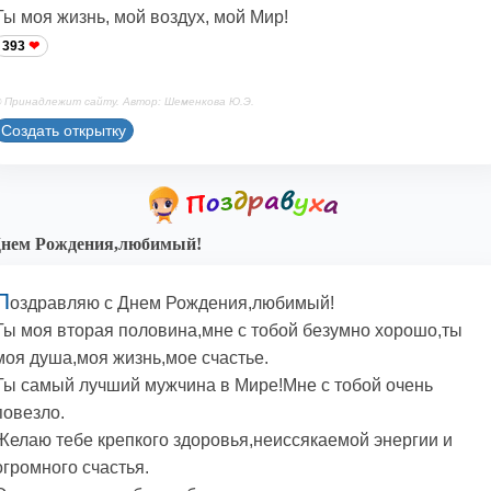
Ты моя жизнь, мой воздух, мой Мир!
393
 Принадлежит сайту. Автор: Шеменкова Ю.Э.
Создать открытку
Днем Рождения,любимый!
П
оздравляю с Днем Рождения,любимый!
Ты моя вторая половина,мне с тобой безумно хорошо,ты
моя душа,моя жизнь,мое счастье.
Ты самый лучший мужчина в Мире!Мне с тобой очень
повезло.
Желаю тебе крепкого здоровья,неиссякаемой энергии и
огромного счастья.