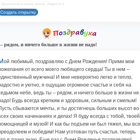
 Принадлежит сайту. Автор: Лаврик Е.А.
Создать открытку
– рядом, и ничего больше в жизни не надо!
М
ой любимый, поздравляю с Днем Рождения! Прими мои
пожелания от всего моего любящего сердца! Ты в нем –
единственный мужчина! И мне невероятно легко и тепло,
радостно и уютно, я ощущаю огромное счастье и себя на
седьмом небе, ведь ты – рядом, и ничего больше в жизни не
надо! Будь всегда крепким и здоровым, сильным и смелым!
Пусть сбываются мечты, и ты достигнешь больших высот во
всех своих начинаниях и делах! Я буду всегда с тобой, твоей
помощницей и музой! И как бы подъем ни был тяжел, мы вс
преодолеем и победим! Нам уготован путь счастья, теперь
это я точно знаю. Еще раз с Днем Рожденья поздравляю!