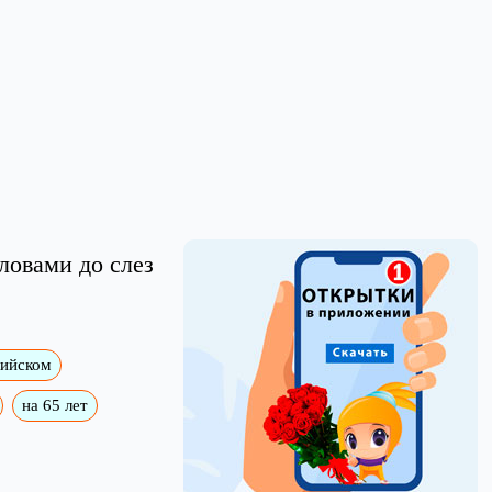
ловами до слез
лийском
на 65 лет