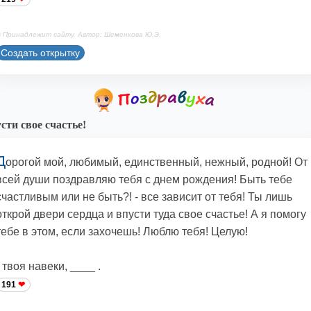
 Принадлежит сайту. Автор: Шеменкова Ю.Э.
Создать открытку
сти свое счастье!
Д
орогой мой, любимый, единственный, нежный, родной! От
всей души поздравляю тебя с днем рождения! Быть тебе
счастливым или не быть?! - все зависит от тебя! Ты лишь
открой двери сердца и впусти туда свое счастье! А я помогу
тебе в этом, если захочешь! Люблю тебя! Целую!
- твоя навеки, ____ .
191