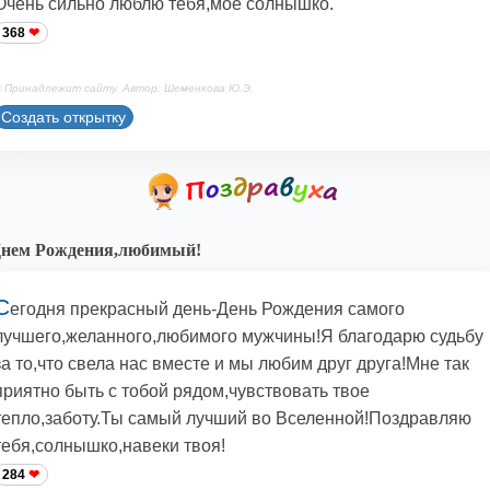
Очень сильно люблю тебя,мое солнышко.
368
 Принадлежит сайту. Автор: Шеменкова Ю.Э.
Создать открытку
Днем Рождения,любимый!
С
егодня прекрасный день-День Рождения самого
лучшего,желанного,любимого мужчины!Я благодарю судьбу
за то,что свела нас вместе и мы любим друг друга!Мне так
приятно быть с тобой рядом,чувствовать твое
тепло,заботу.Ты самый лучший во Вселенной!Поздравляю
тебя,солнышко,навеки твоя!
284