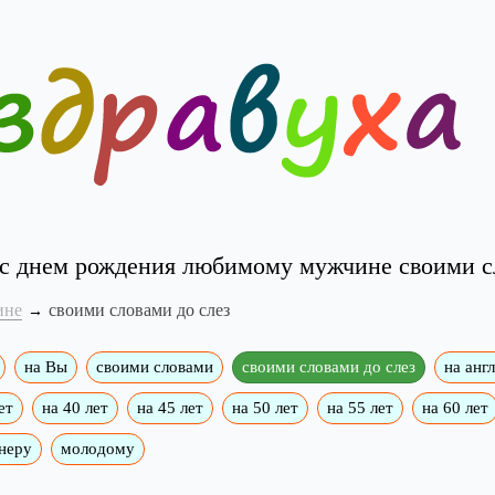
с днем рождения любимому мужчине своими с
ине
своими словами до слез
на Вы
своими словами
своими словами до слез
на анг
ет
на 40 лет
на 45 лет
на 50 лет
на 55 лет
на 60 лет
неру
молодому