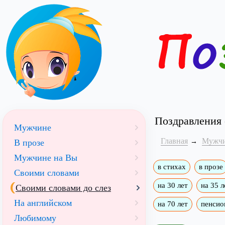
Поздравления 
Мужчине
Главная
Мужч
В прозе
Мужчине на Вы
в стихах
в прозе
Своими словами
на 30 лет
на 35 л
Своими словами до слез
На английском
на 70 лет
пенсио
Любимому