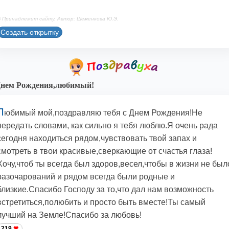
 Принадлежит сайту. Автор: Шеменкова Ю.Э.
Создать открытку
Днем Рождения,любимый!
Л
юбимый мой,поздравляю тебя с Днем Рождения!Не
передать словами, как сильно я тебя люблю.Я очень рада
сегодня находиться рядом,чувствовать твой запах и
смотреть в твои красивые,сверкающие от счастья глаза!
Хочу,чтоб ты всегда был здоров,весел,чтобы в жизни не был
разочарований и рядом всегда были родные и
близкие.Спасибо Господу за то,что дал нам возможность
встретиться,полюбить и просто быть вместе!Ты самый
лучший на Земле!Спасибо за любовь!
219