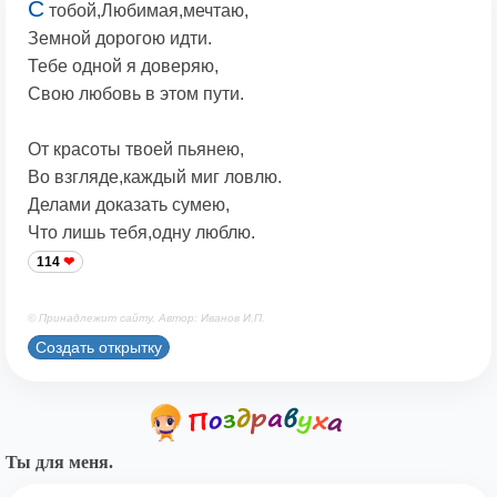
С
тобой,Любимая,мечтаю,
Земной дорогою идти.
Тебе одной я доверяю,
Свою любовь в этом пути.
От красоты твоей пьянею,
Во взгляде,каждый миг ловлю.
Делами доказать сумею,
Что лишь тебя,одну люблю.
114
© Принадлежит сайту. Автор: Иванов И.П.
Создать открытку
Ты для меня.