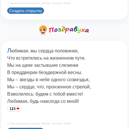
© Принадлежит сайту. Автор: Костен КавА
Создать открытку
Л
юбимая, мы сердца половинки,
Что встретились на жизненном пути.
Мы на щеке застывшие слезинки
В преддверии безудержной весны.
Мы – звезды в небе одного созвездья,
Мы – сердце, что, пронзенное стрелой,
Взмолилось: будем с тобой вместе!
Любимая, будь навсегда со мной!
123
© Принадлежит сайту. Автор: Костен КавА