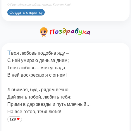
© Принадлежит сайту. Автор: Костен КавА
Создать открытку
Т
воя любовь подобна яду –
С ней умираю день за днем;
Твоя любовь – моя услада,
В ней воскресаю я с огнем!
Любимая, будь рядом вечно,
Дай жить тобой, любить тебя;
Прими в дар звезды и путь млечный…
На все готов, тебя любя!
128