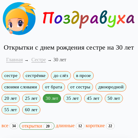
Открытки с днем рождения сестре на 30 лет
Главная
Сестре
30 лет
сестре
сестрёнке
до слёз
в прозе
своими словами
от брата
от сестры
двоюродной
20 лет
25 лет
30 лет
35 лет
45 лет
50 лет
55 лет
60 лет
все
длинные
короткие
открытки
34
12
22
20