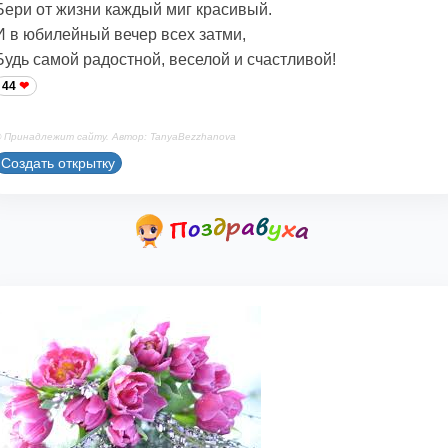
Бери от жизни каждый миг красивый.
И в юбилейный вечер всех затми,
Будь самой радостной, веселой и счастливой!
44
 Принадлежит сайту. Автор: TanyaBezzhanova
Создать открытку