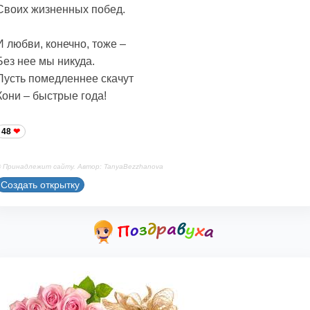
Своих жизненных побед.
И любви, конечно, тоже –
Без нее мы никуда.
Пусть помедленнее скачут
Кони – быстрые года!
48
 Принадлежит сайту. Автор: TanyaBezzhanova
Создать открытку