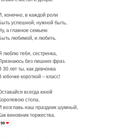
И, конечно, в каждой роли
Быть успешной, нужной быть,
Ну, а главное семьею
Быть любимой, и любить.
Я люблю тебя, сестренка,
Признаюсь без лишних фраз.
В 30 лет ты, как девчонка
В юбочке короткой – класс!
Оставайся всегда юной
Королевою стола,
И возглавь наш праздник шумный,
Как виновник торжества.
99