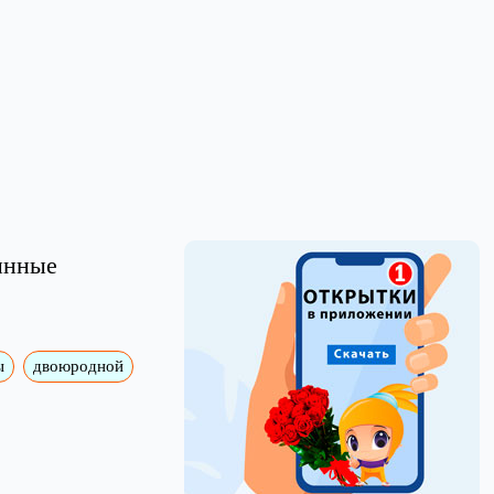
линные
ы
двоюродной