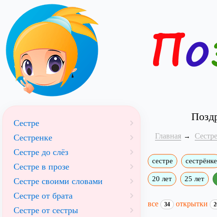
Поздр
Сестре
Главная
Сестр
Сестренке
Сестре до слёз
сестре
сестрёнке
Сестре в прозе
20 лет
25 лет
Сестре своими словами
Сестре от брата
все
открытки
34
2
Сестре от сестры