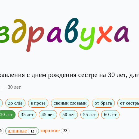
авления с днем рождения сестре на 30 лет, д
е
30 лет
до слёз
в прозе
своими словами
от брата
от сестр
30 лет
35 лет
45 лет
50 лет
55 лет
60 лет
короткие
длинные
0
22
12