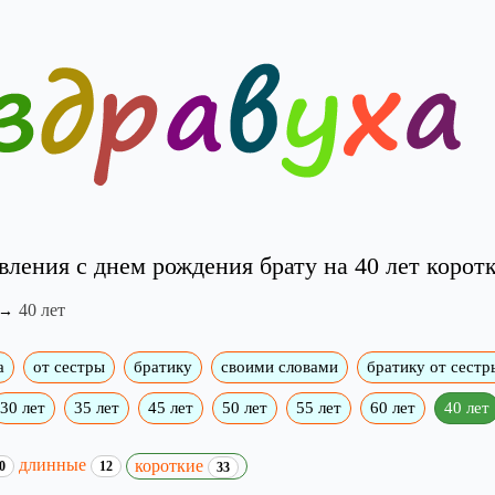
вления с днем рождения брату на 40 лет коротк
40 лет
а
от сестры
братику
своими словами
братику от сестр
30 лет
35 лет
45 лет
50 лет
55 лет
60 лет
40 лет
длинные
короткие
0
12
33