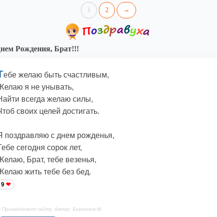
1
2
→
нем Рождения, Брат!!!
Т
ебе желаю быть счастливым,
Желаю я не унывать,
Найти всегда желаю силы,
Чтоб своих целей достигать.
Я поздравляю с днем рожденья,
Тебе сегодня сорок лет,
Желаю, Брат, тебе везенья,
Желаю жить тебе без бед.
9
 Принадлежит сайту. Автор: Берсанов М.