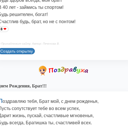
Будь здоров всегда, мой брат!
В 40 лет - займись ты спортом!
Будь решителен, богат!
Счастлив будь, брат, но не с понтом!
8
 Принадлежит сайту. Автор: Печенова В.
Создать открытку
нем Рождения, Брат!!!
П
оздравляю тебя, Брат мой, с днем рожденья,
Пусть сопутствует тебе во всем успех,
Дарит жизнь, пускай, счастливые мгновенья,
Будь всегда, Братишка ты, счастливей всех.