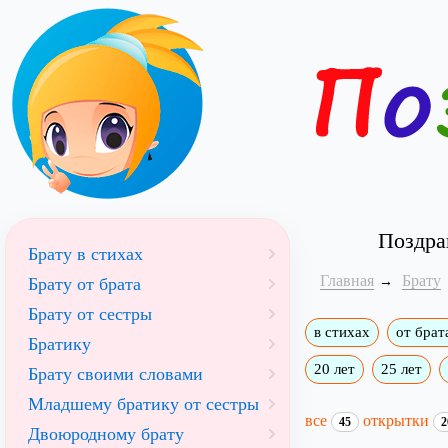
Поздра
Брату в стихах
Главная
Брату
Брату от брата
Брату от сестры
в стихах
от брат
Братику
20 лет
25 лет
Брату своими словами
Младшему братику от сестры
все
открытки
45
2
Двоюродному брату