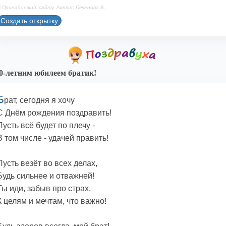
 Принадлежит сайту. Автор: Печенова В.
Создать открытку
0-летним юбилеем братик!
Б
рат, сегодня я хочу
С Днём рождения поздравить!
Пусть всё будет по плечу -
В том числе - удачей править!
Пусть везёт во всех делах,
Будь сильнее и отважней!
Ты иди, забыв про страх,
К целям и мечтам, что важно!