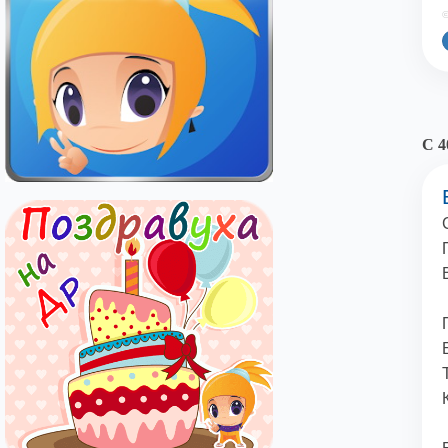
©
С 4