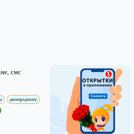
ие, смс
ы
двоюродному