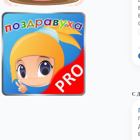
©
С Д