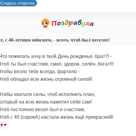
Создать открытку
т, с 40-летним юбилеем, - всего, чтоб был веселее!
Ч
то пожелать хочу в твой День рожденья, брат?! -
Чтоб ты был счастлив, смел, здоров, силён, богат!!!
Чтобы везло тебе всегда, фартило -
Чтоб обладал всю жизнь огромной силой!
Чтобы хватало силы, чтоб исполнить план,
Который на всю жизнь наметил себе сам!
Чтоб постоянно весел был и счастлив,
Чтоб с 40 (сорокА) настала жизнь ещё прекрасней!
9